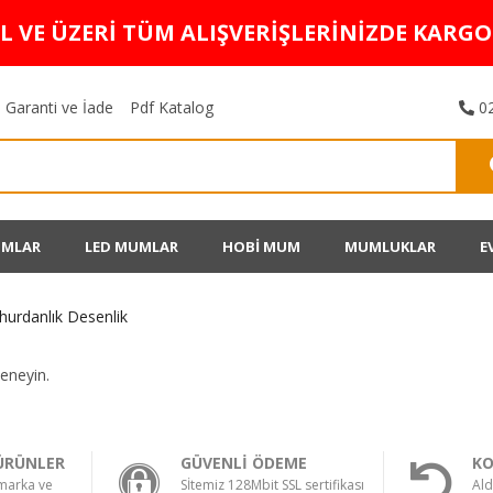
TL VE ÜZERİ TÜM ALIŞVERİŞLERİNİZDE KARG
Garanti ve İade
Pdf Katalog
02
UMLAR
LED MUMLAR
HOBİ MUM
MUMLUKLAR
E
hurdanlık Desenlik
deneyin.
ÜRÜNLER
GÜVENLİ ÖDEME
KO
 marka ve
Sİtemiz 128Mbit SSL sertifikası
Ald