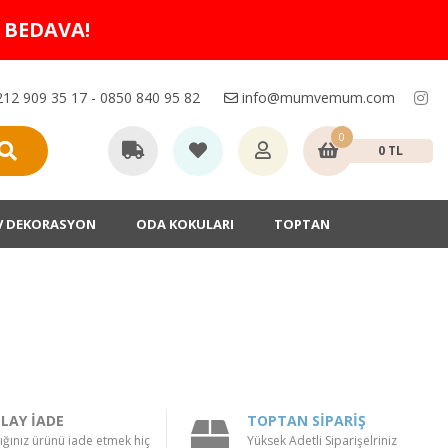
O BEDAVA!
12 909 35 17 - 0850 840 95 82
info@mumvemum.com
0
0 TL
V DEKORASYON
ODA KOKULARI
TOPTAN
LAY İADE
TOPTAN SİPARİŞ
ığınız ürünü iade etmek hiç
Yüksek Adetli Siparişelriniz