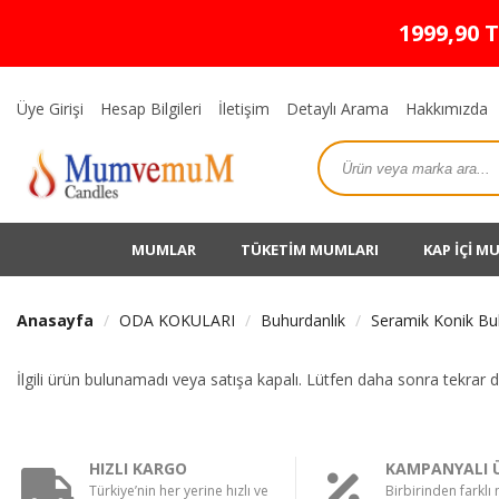
1999,90 
Üye Girişi
Hesap Bilgileri
İletişim
Detaylı Arama
Hakkımızda
MUMLAR
TÜKETİM MUMLARI
KAP İÇİ M
Anasayfa
ODA KOKULARI
Buhurdanlık
Seramik Konik Bu
İlgili ürün bulunamadı veya satışa kapalı. Lütfen daha sonra tekrar 
HIZLI KARGO
KAMPANYALI 
Türkiye’nin her yerine hızlı ve
Birbirinden farklı