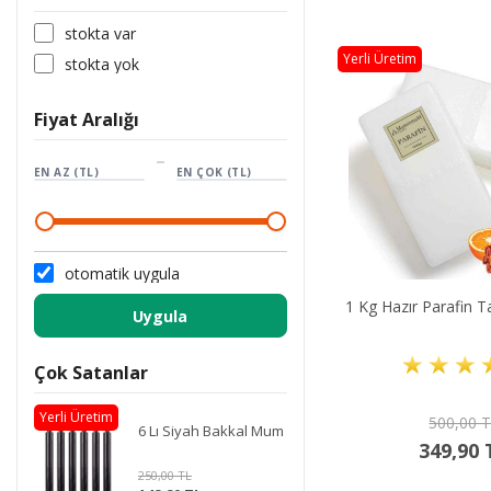
stokta var
Yerli Üretim
stokta yok
Fiyat Aralığı
–
EN AZ (TL)
EN ÇOK (TL)
otomatik uygula
1 Kg Hazır Parafin T
Uygula
Çok Satanlar
Yerli Üretim
500,00 
6 Lı Siyah Bakkal Mum
349,90 
250,00 TL