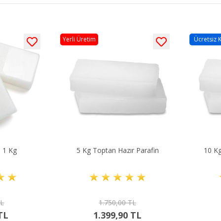
Yerli Üretim
Ücretsiz 
n 1 Kg
5 Kg Toptan Hazır Parafin
10 Kg
TL
1.750,00 TL
TL
1.399,90 TL