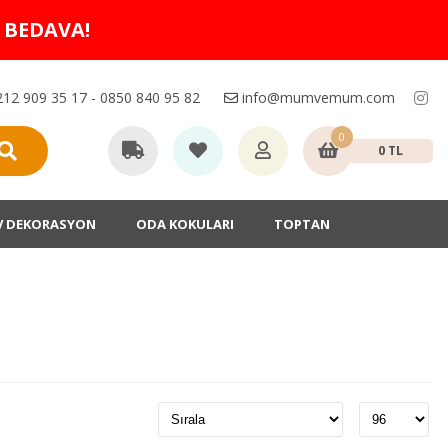
O BEDAVA!
12 909 35 17 - 0850 840 95 82
info@mumvemum.com
0
0 TL
V DEKORASYON
ODA KOKULARI
TOPTAN