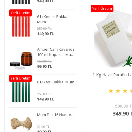
149,90 TL
Yerli Üretim
Yerli Üretim
6 Lı Kırmızı Bakkal
Mum
250,00 TL
149,90 TL
Amber Cam Kavanoz
100 ml Kapaklı - Mum
Doldurmaya Uygun
150,00 TL
99,90 TL
1 Kg Hazır Parafin L
Yerli Üretim
6 Lı Yeşil Bakkal Mum
250,00 TL
149,90 TL
500,00 
349,90 
Mum Fitili 16 Numara
30,00 TL
19,90 TL