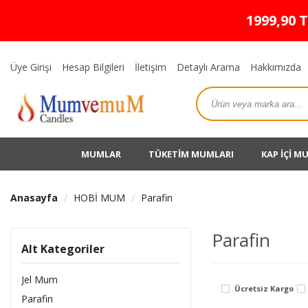
1999,90 
Üye Girişi
Hesap Bilgileri
İletişim
Detaylı Arama
Hakkımızda
MUMLAR
TÜKETİM MUMLARI
KAP İÇİ M
Anasayfa
HOBİ MUM
Parafin
Parafin
Alt Kategoriler
Jel Mum
Ücretsiz Kargo
Parafin