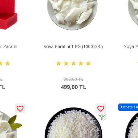
ır Parafin
Soya Parafini 1 KG (1000 GR )
Soya P
TL
700,00 TL
TL
499,00 TL
Ücretsiz 