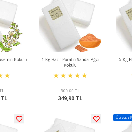
Yasemin Kokulu
1 Kg Hazır Parafin Sandal Ağcı
5 Kg H
Kokulu
 TL
500,00 TL
 TL
349,90 TL
Ücretsiz 