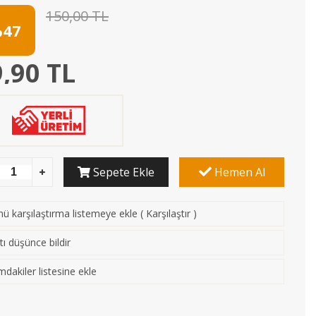
150,00 TL
47
,90 TL
Sepete Ekle
Hemen Al
ü karşılaştırma listemeye ekle
(
Karşılaştır
)
tı düşünce bildir
mdakiler listesine ekle