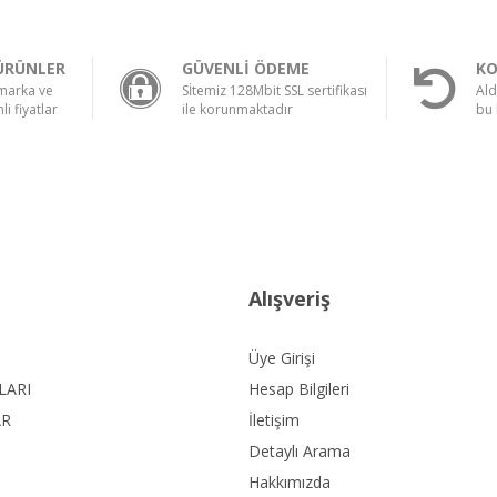
ÜRÜNLER
GÜVENLİ ÖDEME
KO
 marka ve
Sİtemiz 128Mbit SSL sertifikası
Ald
li fiyatlar
ile korunmaktadır
bu 
Alışveriş
Üye Girişi
LARI
Hesap Bilgileri
AR
İletişim
Detaylı Arama
Hakkımızda