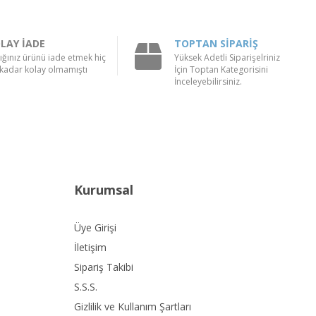
LAY İADE
TOPTAN SİPARİŞ
ığınız ürünü iade etmek hiç
Yüksek Adetli Siparişelriniz
kadar kolay olmamıştı
İçin Toptan Kategorisini
İnceleyebilirsiniz.
Kurumsal
Üye Girişi
İletişim
Sipariş Takibi
S.S.S.
Gizlilik ve Kullanım Şartları