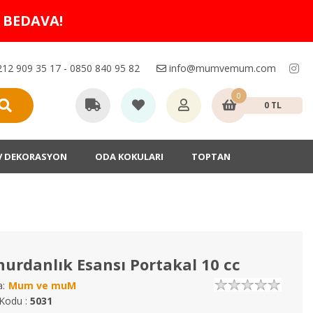
O BEDAVA!
12 909 35 17 - 0850 840 95 82
info@mumvemum.com
0
0 TL
V DEKORASYON
ODA KOKULARI
TOPTAN
urdanlık Esansı Portakal 10 cc
:
Mum ve muM
Kodu :
5031