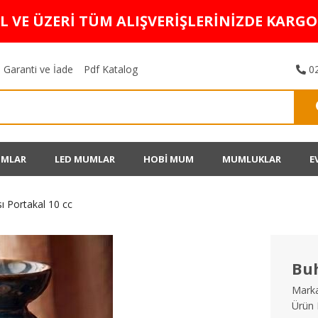
TL VE ÜZERİ TÜM ALIŞVERİŞLERİNİZDE KARG
Garanti ve İade
Pdf Katalog
02
UMLAR
LED MUMLAR
HOBİ MUM
MUMLUKLAR
E
ı Portakal 10 cc
Buh
Marka
Ürün 