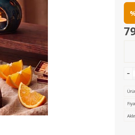
%
79
Ürün
Fiya
Aklı