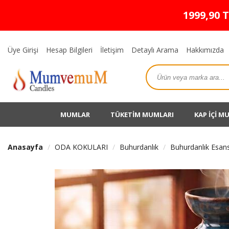
1999,90 
Üye Girişi
Hesap Bilgileri
İletişim
Detaylı Arama
Hakkımızda
MUMLAR
TÜKETİM MUMLARI
KAP İÇİ M
Anasayfa
ODA KOKULARI
Buhurdanlık
Buhurdanlık Esans