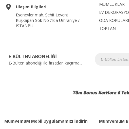
MUMLUKLAR
Ulaşım Bilgileri
EV DEKORASY
Esenevler mah. Şehit Levent
Kuşkapan Sok No :16a Ümraniye /
ODA KOKULARI
İSTANBUL
TOPTAN
E-BÜLTEN ABONELİĞİ
E-Bülten aboneliği ile fırsatları kaçırma...
MumvemuM Mobil Uygulamamızı İndirin
MumvemuM Bl