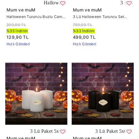
Halloween Turuncu Buzlu Cam Mumluk
3 Lü Halloween
Mum ve muM
Mum ve muM
Halloween Turuncu Buzlu Cam
3 Lü Halloween Turuncu Set
Mumluk
Mum Çap :6 cm
200,00 TL
750,00 TL
%35 İndirim
%33 İndirim
129,90 TL
499,00 TL
Hızlı Gönderi
Hızlı Gönderi
3 Lü Paket 5x6 Beyaz Renk Mum
3 Lü Paket 5x6 Siyah Renk
Mum ve muM
Mum ve muM