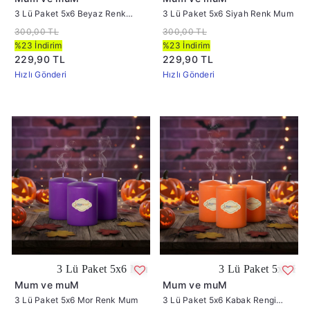
3 Lü Paket 5x6 Beyaz Renk
3 Lü Paket 5x6 Siyah Renk Mum
Mum
300,00 TL
300,00 TL
%23 İndirim
%23 İndirim
229,90 TL
229,90 TL
Hızlı Gönderi
Hızlı Gönderi
3 Lü Paket 5x6 Mor Renk Mum
3 Lü Paket 5x6 Kabak Re
Mum ve muM
Mum ve muM
3 Lü Paket 5x6 Mor Renk Mum
3 Lü Paket 5x6 Kabak Rengi