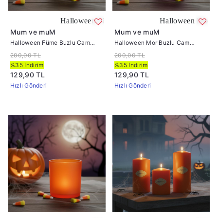
Halloween Füme Buzlu Cam Mumluk
Halloween Mor Buzlu C
Mum ve muM
Mum ve muM
Halloween Füme Buzlu Cam
Halloween Mor Buzlu Cam
Mumluk
Mumluk
200,00 TL
200,00 TL
%35 İndirim
%35 İndirim
129,90 TL
129,90 TL
Hızlı Gönderi
Hızlı Gönderi