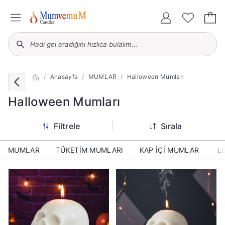
Anasayfa
MUMLAR
Halloween Mumları
Halloween Mumları
Filtrele
Sırala
MUMLAR
TÜKETİM MUMLARI
KAP İÇİ MUMLAR
L