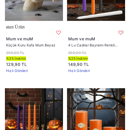
 Ürün
4 Lu Cadıl
Mum ve muM
Mum ve muM
Küçük Kuru Kafa Mum Beyaz
4 Lu Cadılar Bayramı Renkli
Konik Şamdan Mum
200,00 TL
200,00 TL
%35 İndirim
%25 İndirim
129,90 TL
149,90 TL
Hızlı Gönderi
Hızlı Gönderi