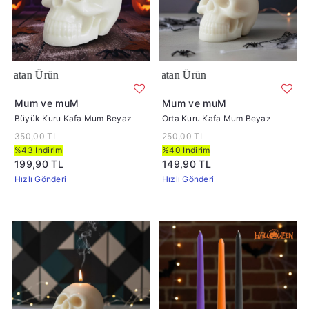
 Ürün
Çok Satan Ürün
Mum ve muM
Mum ve muM
Büyük Kuru Kafa Mum Beyaz
Orta Kuru Kafa Mum Beyaz
350,00 TL
250,00 TL
%43 İndirim
%40 İndirim
199,90 TL
149,90 TL
Hızlı Gönderi
Hızlı Gönderi