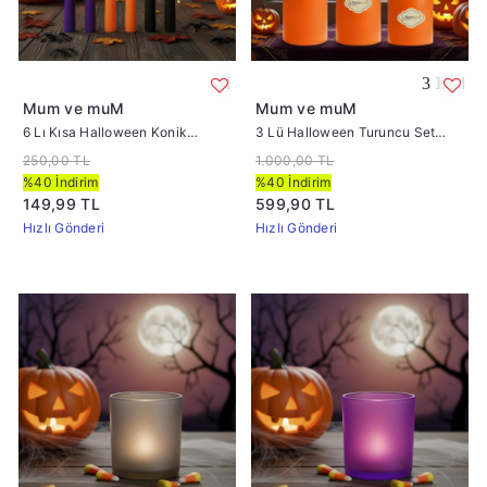
Halloween Konik Şamdan Mum Yükseklik 1
3 Lü Halloween
Mum ve muM
Mum ve muM
6 Lı Kısa Halloween Konik
3 Lü Halloween Turuncu Set
Şamdan Mum Yükseklik 18 cm
Mum Çap :7 cm
250,00 TL
1.000,00 TL
%40 İndirim
%40 İndirim
149,99 TL
599,90 TL
Hızlı Gönderi
Hızlı Gönderi