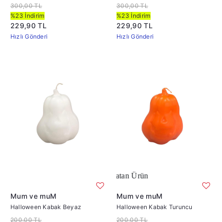
Mum
300,00 TL
300,00 TL
%23 İndirim
%23 İndirim
229,90 TL
229,90 TL
Hızlı Gönderi
Hızlı Gönderi
Çok Satan Ürün
Mum ve muM
Mum ve muM
Halloween Kabak Beyaz
Halloween Kabak Turuncu
200,00 TL
200,00 TL