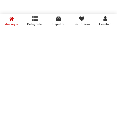
Anasayfa
Kategoriler
Sepetim
Favorilerim
Hesabım
MumvemuM Mobil Uygulamaları
Markalar
mum ve mum
MumvemuM Mobil Uygulamamızı İndirin
Stok Durumu
stokta var
stokta yok
Fiyat Aralığı