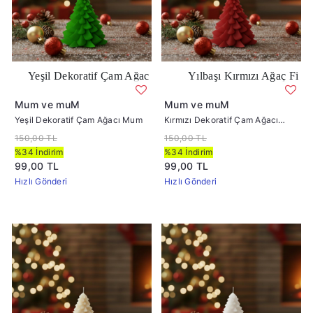
l Dekoratif Çam Ağacı Mum
Yılbaşı Kırmızı Ağaç Figürlü Mum
Mum ve muM
Mum ve muM
Yeşil Dekoratif Çam Ağacı Mum
Kırmızı Dekoratif Çam Ağacı
Mum
150,00 TL
150,00 TL
%34 İndirim
%34 İndirim
99,00 TL
99,00 TL
Hızlı Gönderi
Hızlı Gönderi