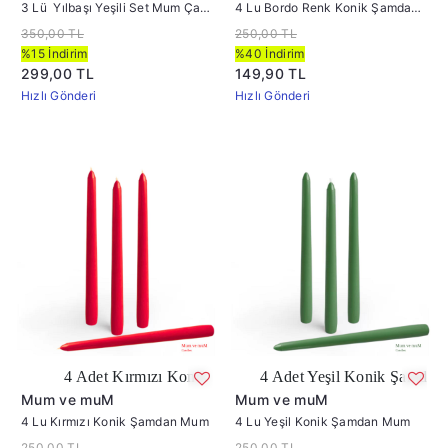
3 Lü Yılbaşı Yeşili Set Mum Çap
4 Lu Bordo Renk Konik Şamdan
:6 cm
Mum
350,00 TL
250,00 TL
%15 İndirim
%40 İndirim
299,00 TL
149,90 TL
Hızlı Gönderi
Hızlı Gönderi
 Adet Kırmızı Konik Şamdan Mum
4 Adet Yeşil Konik Şamdan Mum
Mum ve muM
Mum ve muM
4 Lu Kırmızı Konik Şamdan Mum
4 Lu Yeşil Konik Şamdan Mum
250,00 TL
250,00 TL