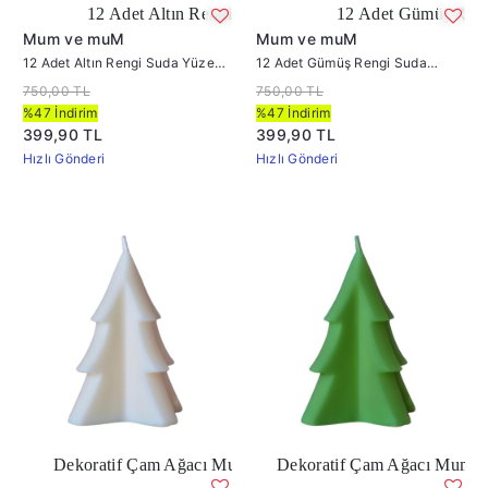
12 Adet Altın Rengi Suda Yüzen Mum
12 Adet Gümüş Rengi Suda Y
Mum ve muM
Mum ve muM
12 Adet Altın Rengi Suda Yüzen
12 Adet Gümüş Rengi Suda
Mum Çap : 5 cm
Yüzen Mum Çap : 5 cm
750,00 TL
750,00 TL
%47 İndirim
%47 İndirim
399,90 TL
399,90 TL
Hızlı Gönderi
Hızlı Gönderi
oratif Çam Ağacı Mum Beyaz
Dekoratif Çam Ağacı Mum Yeşil