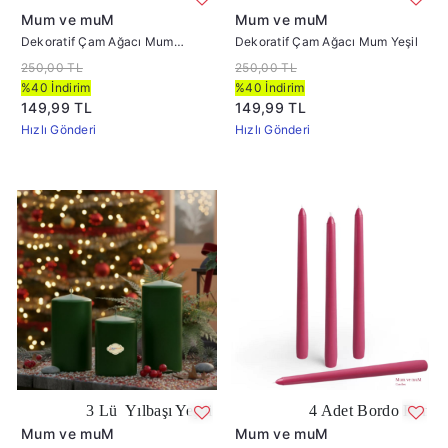
Mum ve muM
Mum ve muM
Dekoratif Çam Ağacı Mum
Dekoratif Çam Ağacı Mum Yeşil
Beyaz
250,00 TL
250,00 TL
%40 İndirim
%40 İndirim
149,99 TL
149,99 TL
Hızlı Gönderi
Hızlı Gönderi
3 Lü Yılbaşı Yeşili Set Mum Çap :6 cm
4 Adet Bordo Renk Konik Şa
Mum ve muM
Mum ve muM