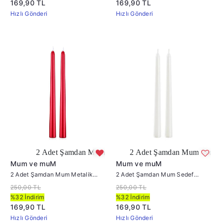
169,90 TL
169,90 TL
Hızlı Gönderi
Hızlı Gönderi
2 Adet Şamdan Mum Metalik Kırmızı
2 Adet Şamdan Mum Sedef Rengi
Mum ve muM
Mum ve muM
2 Adet Şamdan Mum Metalik
2 Adet Şamdan Mum Sedef
Kırmızı
Rengi
250,00 TL
250,00 TL
%32 İndirim
%32 İndirim
169,90 TL
169,90 TL
Hızlı Gönderi
Hızlı Gönderi