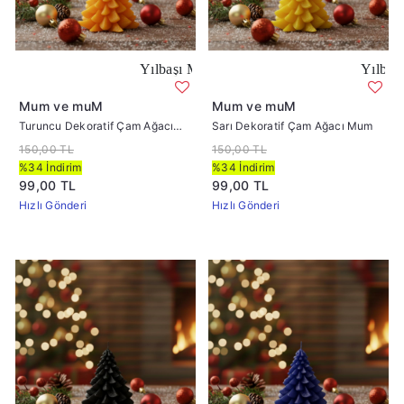
Yılbaşı Mumları Turuncu Çam Ağcı Desenli Mum
Yılbaşı Mumları 
Mum ve muM
Mum ve muM
Turuncu Dekoratif Çam Ağacı
Sarı Dekoratif Çam Ağacı Mum
Mum
150,00 TL
150,00 TL
%34 İndirim
%34 İndirim
99,00 TL
99,00 TL
Hızlı Gönderi
Hızlı Gönderi