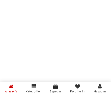
Anasayfa
Kategoriler
Sepetim
Favorilerim
Hesabım
MumvemuM Mobil Uygulamaları