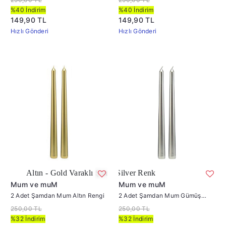
%40 İndirim
%40 İndirim
149,90 TL
149,90 TL
Hızlı Gönderi
Hızlı Gönderi
ın - Gold Varaklı Şamdan Mum
Güm
Mum ve muM
Mum ve muM
2 Adet Şamdan Mum Altın Rengi
2 Adet Şamdan Mum Gümüş
Rengi
250,00 TL
250,00 TL
%32 İndirim
%32 İndirim