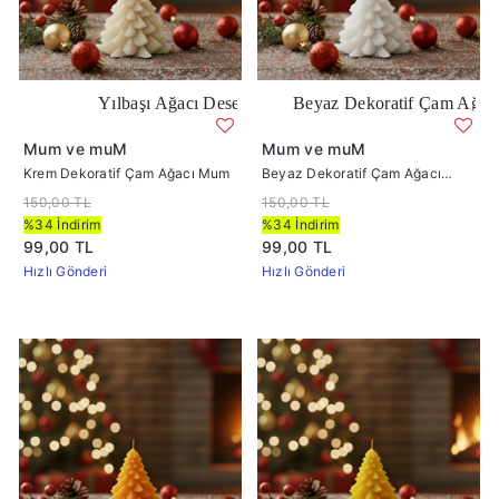
Yılbaşı Ağacı Desenli Krem Renk Mum
Beyaz Dekoratif Çam Ağacı Mum
Mum ve muM
Mum ve muM
Krem Dekoratif Çam Ağacı Mum
Beyaz Dekoratif Çam Ağacı
Mum
150,00 TL
150,00 TL
%34 İndirim
%34 İndirim
99,00 TL
99,00 TL
Hızlı Gönderi
Hızlı Gönderi