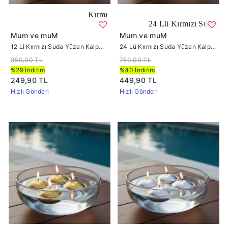
Kırmızı Renk Kalp Şeklinde Suda Suda Yüzen Mum
24 Lü Kırmızı Suda Yüzen Kalp 
Mum ve muM
Mum ve muM
12 Li Kırmızı Suda Yüzen Kalp
24 Lü Kırmızı Suda Yüzen Kalp
Mum
Mum
350,00 TL
750,00 TL
%29 İndirim
%40 İndirim
249,90 TL
449,90 TL
Hızlı Gönderi
Hızlı Gönderi