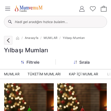
Anasayfa
MUMLAR
Yılbaşı Mumları
Yılbaşı Mumları
Filtrele
Sırala
MUMLAR
TÜKETİM MUMLARI
KAP İÇİ MUMLAR
L