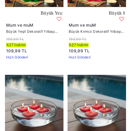
Büyük Yeşil Dekoratif Yılbaşı Çam Ağacı Mum
Büyük Kırmızı Dekora
Mum ve muM
Mum ve muM
Büyük Yeşil Dekoratif Yılbaşı
Büyük Kırmızı Dekoratif Yılbaşı
Çam Ağacı Mum
Çam Ağacı Mum
150,00 TL
150,00 TL
%27 İndirim
%27 İndirim
109,99 TL
109,99 TL
Hızlı Gönderi
Hızlı Gönderi