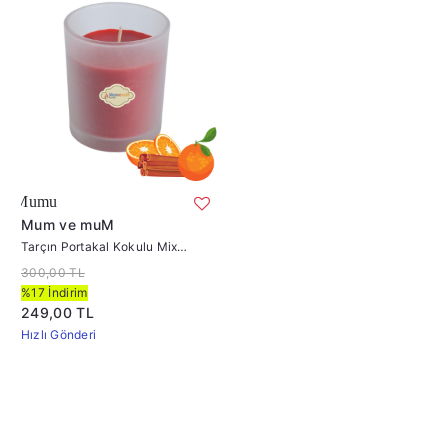
Tarçın Portakal Kokulu Mix Kırmızı Barda
Mum ve muM
Tarçın Portakal Kokulu Mix
Kırmızı Bardak içi Yılbaşı Mumu
300,00 TL
%17 İndirim
249,00 TL
Hızlı Gönderi