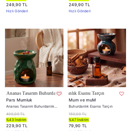
249,90 TL
249,90 TL
Hızlı Gönderi
Hızlı Gönderi
m Buhurdanlık Yeşil
Buhardanlık Esansı Tarçın
Pars Mumluk
Mum ve muM
Ananas Tasarım Buhurdanlık
Buhurdanlık Esansı Tarçın
Yeşil
400,00 TL
150,00 TL
%43 İndirim
%47 İndirim
229,90 TL
79,90 TL