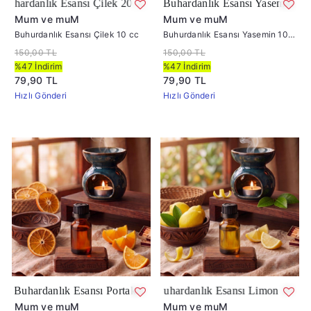
sı Çilek 20 cc
Buhardanlık Esansı Yasemin 10 cc
Mum ve muM
Mum ve muM
Buhurdanlık Esansı Çilek 10 cc
Buhurdanlık Esansı Yasemin 10
cc
150,00 TL
150,00 TL
%47 İndirim
%47 İndirim
79,90 TL
79,90 TL
Hızlı Gönderi
Hızlı Gönderi
ansı Portakal 10 cc
Buhardanlık Esansı Limon 10 cc
Mum ve muM
Mum ve muM