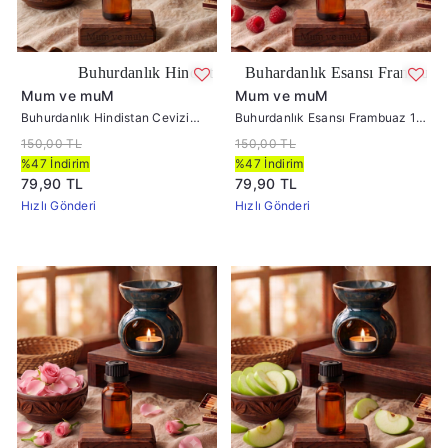
danlık Hindistan Cevizi Esansı 10 cc
Buhardanlık Esansı Frambuaz 10 cc
Mum ve muM
Mum ve muM
Buhurdanlık Hindistan Cevizi
Buhurdanlık Esansı Frambuaz 10
Esansı 10 cc
cc
150,00 TL
150,00 TL
%47 İndirim
%47 İndirim
79,90 TL
79,90 TL
Hızlı Gönderi
Hızlı Gönderi