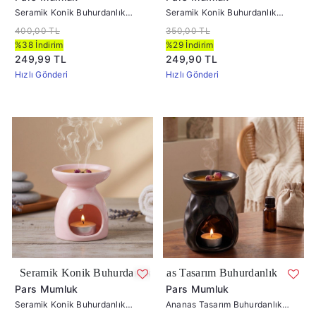
Seramik Konik Buhurdanlık
Seramik Konik Buhurdanlık
Kırmızı
Beyaz
400,00 TL
350,00 TL
%38 İndirim
%29 İndirim
249,99 TL
249,90 TL
Hızlı Gönderi
Hızlı Gönderi
ik Buhurdanlık Pembe
Ananas Tasarım Buhurdanlık
Pars Mumluk
Pars Mumluk
Seramik Konik Buhurdanlık
Ananas Tasarım Buhurdanlık