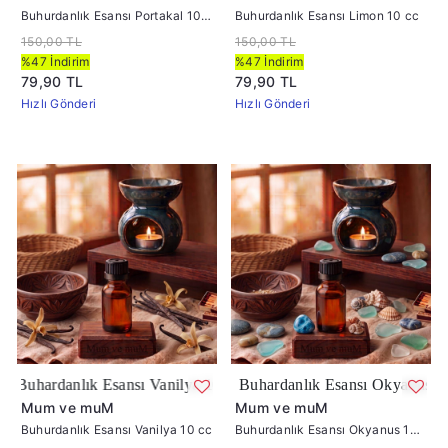
Buhurdanlık Esansı Portakal 10
Buhurdanlık Esansı Limon 10 cc
cc
150,00 TL
150,00 TL
%47 İndirim
%47 İndirim
79,90 TL
79,90 TL
Hızlı Gönderi
Hızlı Gönderi
ansı Vanilya 10 cc
Buhardanlık Esansı Okyanus 10 cc
Mum ve muM
Mum ve muM
Buhurdanlık Esansı Vanilya 10 cc
Buhurdanlık Esansı Okyanus 10