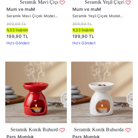
 Mavi Çiçek Model Buhurdanlık
Seramik Yeşil Çiçek Model Buhurdanlık
Mum ve muM
Mum ve muM
Seramik Mavi Çiçek Model
Seramik Yeşil Çiçek Model
Buhurdanlık
Buhurdanlık
300,00 TL
300,00 TL
%33 İndirim
%33 İndirim
199,90 TL
199,90 TL
Hızlı Gönderi
Hızlı Gönderi
ik Buhurdanlık Kırmızı
Seramik Konik Buhurdanlık Beyaz
Pars Mumluk
Pars Mumluk