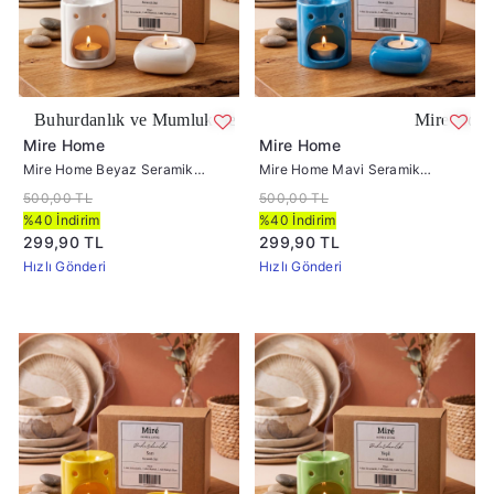
 ve Mumluk Seti Beyaz
Mire Home Mavi Seramik Bu
Mire Home
Mire Home
Mire Home Beyaz Seramik
Mire Home Mavi Seramik
Buhurdanlık ve Mumluk Seti
Buhurdanlık ve Mumluk Seti
500,00 TL
500,00 TL
%40 İndirim
%40 İndirim
299,90 TL
299,90 TL
Hızlı Gönderi
Hızlı Gönderi