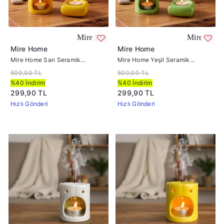
Mire Home Sarı Seramik Buhurdanlık ve Mumluk Seti
Mire Home Yeşil Seramik Bu
Mire Home
Mire Home
Mire Home Sarı Seramik
Mire Home Yeşil Seramik
Buhurdanlık ve Mumluk Seti
Buhurdanlık ve Mumluk Seti
500,00 TL
500,00 TL
%40 İndirim
%40 İndirim
299,90 TL
299,90 TL
Hızlı Gönderi
Hızlı Gönderi