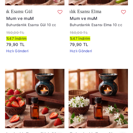
Buhardanlık Esansı Gül
Buha
Mum ve muM
Mum ve muM
Buhurdanlık Esansı Gül 10 cc
Buhurdanlık Esansı Elma 10 cc
150,00 TL
150,00 TL
%47 İndirim
%47 İndirim
79,90 TL
79,90 TL
Hızlı Gönderi
Hızlı Gönderi