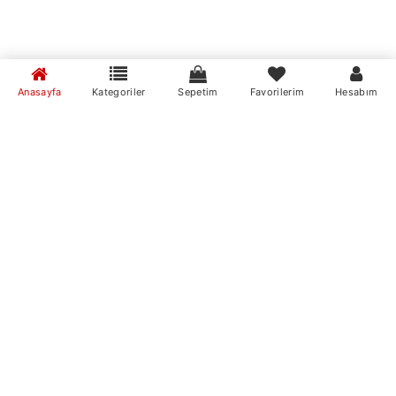
Anasayfa
Kategoriler
Sepetim
Favorilerim
Hesabım
MumvemuM Mobil Uygulamaları
Markalar
mire home
MumvemuM Mobil Uygulamamızı İndirin
mum ve mum
pars mumluk
Stok Durumu
stokta var