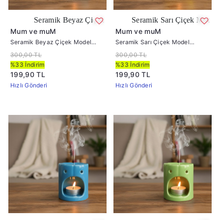
k Beyaz Çiçek Model Buhurdanlık
Seramik Sarı Çiçek Model Buhurdanlık
Mum ve muM
Mum ve muM
Seramik Beyaz Çiçek Model
Seramik Sarı Çiçek Model
Buhurdanlık
Buhurdanlık
300,00 TL
300,00 TL
%33 İndirim
%33 İndirim
199,90 TL
199,90 TL
Hızlı Gönderi
Hızlı Gönderi