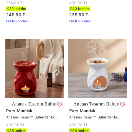
Pembe
Siyah
350,00 TL
400,00 TL
%29 İndirim
%43 İndirim
249,90 TL
229,90 TL
Hızlı Gönderi
Hızlı Gönderi
arım Buhurdanlık Kırmızı
Ananas Tasarım Buhurdanlık Pembe
Pars Mumluk
Pars Mumluk
Ananas Tasarım Buhurdanlık
Ananas Tasarım Buhurdanlık
Kırmızı
Beyaz
400,00 TL
400,00 TL
%38 İndirim
%38 İndirim