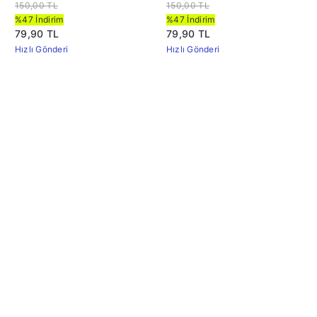
cc
150,00 TL
150,00 TL
%47 İndirim
%47 İndirim
79,90 TL
79,90 TL
Hızlı Gönderi
Hızlı Gönderi