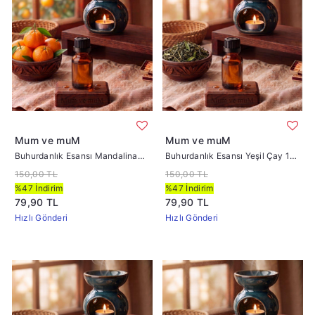
Mum ve muM
Mum ve muM
Buhurdanlık Esansı Mandalina
Buhurdanlık Esansı Yeşil Çay 10
10 cc
cc
150,00 TL
150,00 TL
%47 İndirim
%47 İndirim
79,90 TL
79,90 TL
Hızlı Gönderi
Hızlı Gönderi