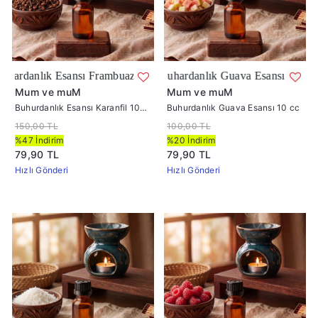
ı Frambuaz
Buhardanlık Guava Esansı 10 cc
Mum ve muM
Mum ve muM
Buhurdanlık Esansı Karanfil 10
Buhurdanlık Guava Esansı 10 cc
cc
150,00 TL
100,00 TL
%47 İndirim
%20 İndirim
79,90 TL
79,90 TL
Hızlı Gönderi
Hızlı Gönderi