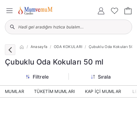
Anasayfa
ODA KOKULARI
Çubuklu Oda Kokuları 50 m
Çubuklu Oda Kokuları 50 ml
Filtrele
Sırala
MUMLAR
TÜKETİM MUMLARI
KAP İÇİ MUMLAR
L