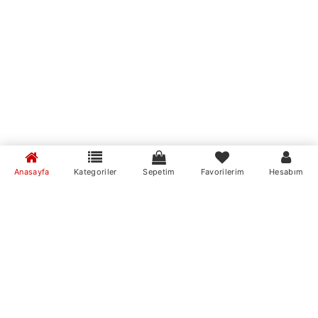
Anasayfa
Kategoriler
Sepetim
Favorilerim
Hesabım
MumvemuM Mobil Uygulamaları
Markalar
mire home
MumvemuM Mobil Uygulamamızı İndirin
Stok Durumu