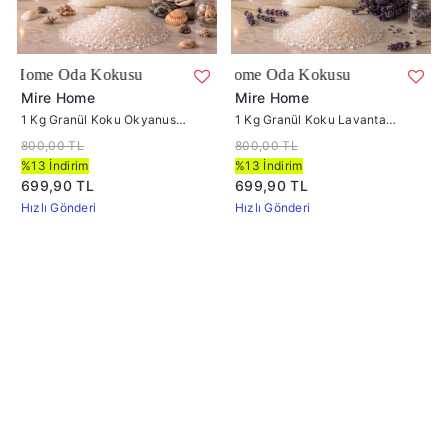
Home Oda Kokusu
Koku Lavanta Kokusu | Mire Home Oda Kokusu
Mire Home
Mire Home
1 Kg Granül Koku Okyanus
1 Kg Granül Koku Lavanta
Kokusu | Mire Home Oda Kokusu
Kokusu | Mire Home Oda Kokusu
800,00 TL
800,00 TL
%13 İndirim
%13 İndirim
699,90 TL
699,90 TL
Hızlı Gönderi
Hızlı Gönderi