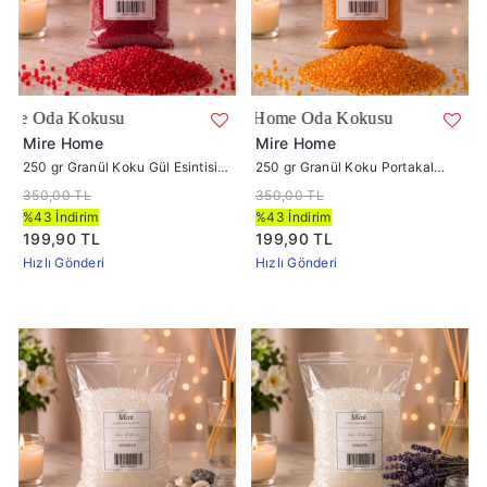
e Oda Kokusu
 Koku Portakal Kokusu | Mire Home Oda Kokusu
Mire Home
Mire Home
250 gr Granül Koku Gül Esintisi |
250 gr Granül Koku Portakal
Mire Home Oda Kokusu
Esintisi | Mire Home Oda Kokusu
350,00 TL
350,00 TL
%43 İndirim
%43 İndirim
199,90 TL
199,90 TL
Hızlı Gönderi
Hızlı Gönderi