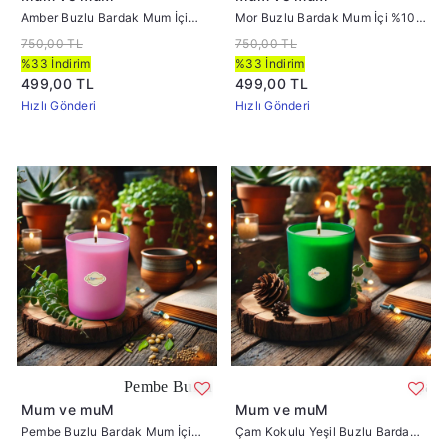
Amber Buzlu Bardak Mum İçi
Mor Buzlu Bardak Mum İçi %100
%100 Soya Mum 405
Soya Mum 405
750,00 TL
750,00 TL
%33 İndirim
%33 İndirim
499,00 TL
499,00 TL
Hızlı Gönderi
Hızlı Gönderi
Pembe Buzlu Bardak Mum İçi %100 Soya Mum 405
Çam Kokulu Yeşi
Mum ve muM
Mum ve muM
Pembe Buzlu Bardak Mum İçi
Çam Kokulu Yeşil Buzlu Bardak