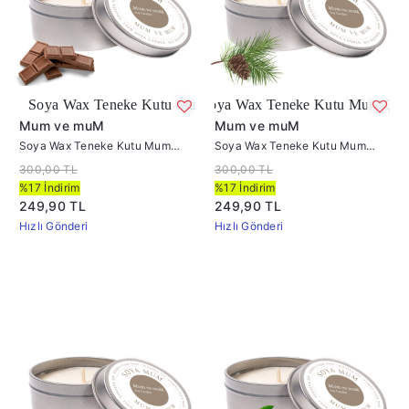
ax Teneke Kutu Mum Çikolata
Soya Wax Teneke Kutu Mum Çam
Mum ve muM
Mum ve muM
Soya Wax Teneke Kutu Mum
Soya Wax Teneke Kutu Mum
Çikolata
Çam
300,00 TL
300,00 TL
%17 İndirim
%17 İndirim
249,90 TL
249,90 TL
Hızlı Gönderi
Hızlı Gönderi