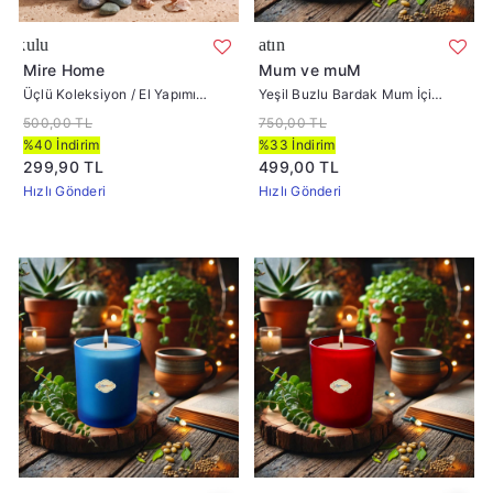
Üçlü Koleksiyon / El Yapımı Amber Seri K
Yeşil Buzlu 
Mire Home
Mum ve muM
Üçlü Koleksiyon / El Yapımı
Yeşil Buzlu Bardak Mum İçi
Amber Seri Kavanoz Okyanus
%100 Soya Mum 405
500,00 TL
750,00 TL
Kokulu
%40 İndirim
%33 İndirim
299,90 TL
499,00 TL
Hızlı Gönderi
Hızlı Gönderi