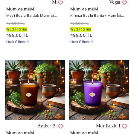
Mavi Buzlu Cam Bardakta %100 Soya Mumu - Veg
Vegan Kırmızı Buzlu B
Mum ve muM
Mum ve muM
Mavi Buzlu Bardak Mum İçi
Kırmızı Buzlu Bardak Mum İçi
%100 Soya Mum 405
%100 Soya Mum 405
750,00 TL
750,00 TL
%33 İndirim
%33 İndirim
499,00 TL
499,00 TL
Hızlı Gönderi
Hızlı Gönderi
Amber Buzlu Bardak Mum İçi %100 Soya Mum 405
Mor Buzlu Bardak Mum İçi %
Mum ve muM
Mum ve muM