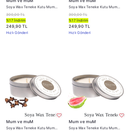
Mum ve muM
Mum ve muM
Soya Wax Teneke Kutu Mum
Soya Wax Teneke Kutu Mum
Citronella
Hamam Kokulu
300,00 TL
300,00 TL
%17 İndirim
%17 İndirim
249,90 TL
249,90 TL
Hızlı Gönderi
Hızlı Gönderi
Soya Wax Teneke Kutu Mum Karanfil Kokulu
Soya Wax Teneke Kutu Mum Guav
Mum ve muM
Mum ve muM
Soya Wax Teneke Kutu Mum
Soya Wax Teneke Kutu Mum