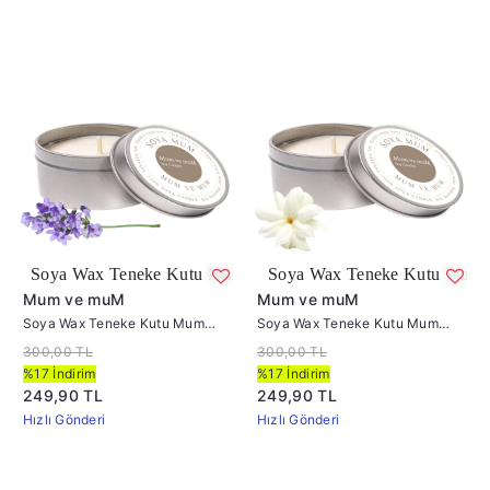
ax Teneke Kutu Mum Lavanta
Soya Wax Teneke Kutu Mum Yasemin
Mum ve muM
Mum ve muM
Soya Wax Teneke Kutu Mum
Soya Wax Teneke Kutu Mum
Lavanta
Yasemin
300,00 TL
300,00 TL
%17 İndirim
%17 İndirim
249,90 TL
249,90 TL
Hızlı Gönderi
Hızlı Gönderi