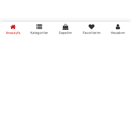
Anasayfa
Kategoriler
Sepetim
Favorilerim
Hesabım
MumvemuM Mobil Uygulamaları
Markalar
mire home
MumvemuM Mobil Uygulamamızı İndirin
mum ve mum
Stok Durumu
stokta var