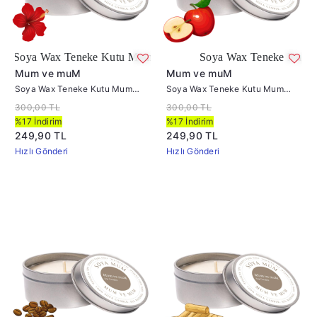
x Teneke Kutu Mum Amber
Soya Wax Teneke Kutu Mum Elma 
Mum ve muM
Mum ve muM
Soya Wax Teneke Kutu Mum
Soya Wax Teneke Kutu Mum
Amber
Elma Kokulu
300,00 TL
300,00 TL
%17 İndirim
%17 İndirim
249,90 TL
249,90 TL
Hızlı Gönderi
Hızlı Gönderi