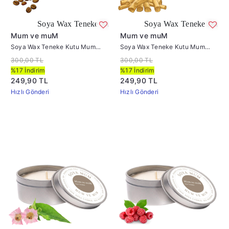
oya Wax Teneke Kutu Mum Kahve Kokulu
Soya Wax Teneke Kutu Mum Sandal
Mum ve muM
Mum ve muM
Soya Wax Teneke Kutu Mum
Soya Wax Teneke Kutu Mum
Kahve Kokulu
Sandal Ağacı
300,00 TL
300,00 TL
%17 İndirim
%17 İndirim
249,90 TL
249,90 TL
Hızlı Gönderi
Hızlı Gönderi