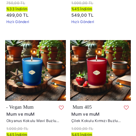
%100 Soya Mum 405
Mum İçi %100 Soya Mum 405
750,00 TL
1.000,00 TL
%33 İndirim
%45 İndirim
499,00 TL
549,00 TL
Hızlı Gönderi
Hızlı Gönderi
Okyanus Kokulu Mavi Buzlu Cam 
Vegan 
Mum ve muM
Mum ve muM
Okyanus Kokulu Mavi Buzlu
Çilek Kokulu Kırmızı Buzlu
Bardak Mum İçi %100 Soya Mum
Bardak Mum İçi %100 Soya Mum
1.000,00 TL
1.000,00 TL
405
405
%45 İndirim
%45 İndirim