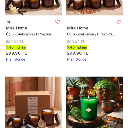
Üçlü Koleksiyon / El Yapımı Amber Seri Ka
Üçlü Koleksiyo
Mire Home
Mire Home
Üçlü Koleksiyon / El Yapımı
Üçlü Koleksiyon / El Yapımı
Amber Seri Kavanoz Vanilya
Amber Seri Kavanoz Sandal
500,00 TL
500,00 TL
Kokulu
Kokulu
%40 İndirim
%40 İndirim
299,90 TL
299,90 TL
Hızlı Gönderi
Hızlı Gönderi