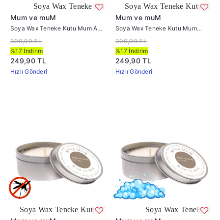
oya Wax Teneke Kutu Mum Anti Tobacco
Soya Wax Teneke Kutu Mum Frambuaz
Mum ve muM
Mum ve muM
Soya Wax Teneke Kutu Mum Anti
Soya Wax Teneke Kutu Mum
Tobacco
Frambuaz
300,00 TL
300,00 TL
%17 İndirim
%17 İndirim
249,90 TL
249,90 TL
Hızlı Gönderi
Hızlı Gönderi
Wax Teneke Kutu Mum Citronella
Soya Wax Teneke Kutu Mum Ham