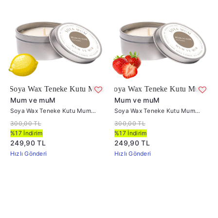
x Teneke Kutu Mum Limon
Soya Wax Teneke Kutu Mum Çilek
Mum ve muM
Mum ve muM
Soya Wax Teneke Kutu Mum
Soya Wax Teneke Kutu Mum
Limon
Çilek
300,00 TL
300,00 TL
%17 İndirim
%17 İndirim
249,90 TL
249,90 TL
Hızlı Gönderi
Hızlı Gönderi