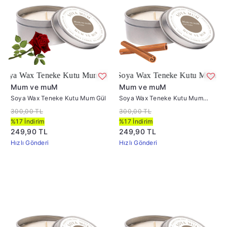
eneke Kutu Mum Gül
Soya Wax Teneke Kutu Mum Tarçın
Mum ve muM
Mum ve muM
Soya Wax Teneke Kutu Mum Gül
Soya Wax Teneke Kutu Mum
Tarçın
300,00 TL
300,00 TL
%17 İndirim
%17 İndirim
249,90 TL
249,90 TL
Hızlı Gönderi
Hızlı Gönderi