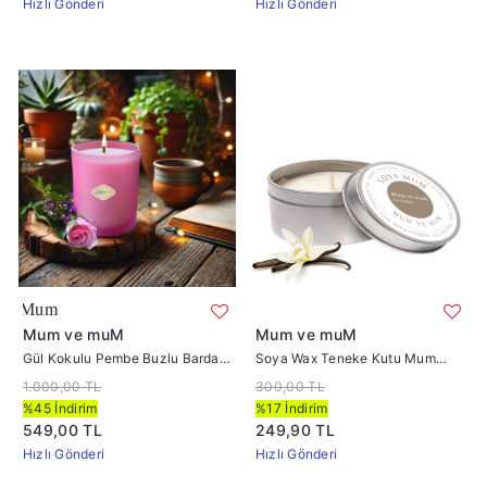
Hızlı Gönderi
Hızlı Gönderi
Gül Kokulu Pembe Buzlu Bardak Mum İçi 
Mum ve muM
Mum ve muM
Gül Kokulu Pembe Buzlu Bardak
Soya Wax Teneke Kutu Mum
Mum İçi %100 Soya Mum 405
Vanilya
1.000,00 TL
300,00 TL
%45 İndirim
%17 İndirim
549,00 TL
249,90 TL
Hızlı Gönderi
Hızlı Gönderi