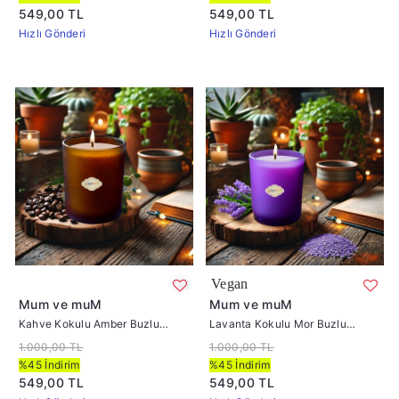
549,00 TL
549,00 TL
Hızlı Gönderi
Hızlı Gönderi
Kahve Kokulu Amber Buzlu Bardak Mum İçi %
Lavanta K
Mum ve muM
Mum ve muM
Kahve Kokulu Amber Buzlu
Lavanta Kokulu Mor Buzlu
Bardak Mum İçi %100 Soya Mum
Bardak Mum İçi %100 Soya Mum
1.000,00 TL
1.000,00 TL
405
405
%45 İndirim
%45 İndirim
549,00 TL
549,00 TL