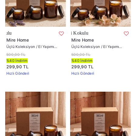
Üçlü Koleksiyon / El Yapımı Amber Seri Ka
Üçlü Kol
Mire Home
Mire Home
Üçlü Koleksiyon / El Yapımı
Üçlü Koleksiyon / El Yapımı
Amber Seri Kavanoz Lavanta
Amber Seri Kavanoz Amber
500,00 TL
500,00 TL
Kokulu
Çiçeği Kokulu
%40 İndirim
%40 İndirim
299,90 TL
299,90 TL
Hızlı Gönderi
Hızlı Gönderi