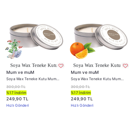
ax Teneke Kutu Mum Okyanus
Soya Wax Teneke Kutu Mum Portakal
Mum ve muM
Mum ve muM
Soya Wax Teneke Kutu Mum
Soya Wax Teneke Kutu Mum
Okyanus
Portakal
300,00 TL
300,00 TL
%17 İndirim
%17 İndirim
249,90 TL
249,90 TL
Hızlı Gönderi
Hızlı Gönderi