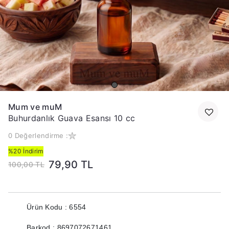
Mum ve muM
Buhurdanlık Guava Esansı 10 cc
0 Değerlendirme :
%20 İndirim
79,90 TL
100,00 TL
Ürün Kodu : 6554
Barkod : 8697072671461