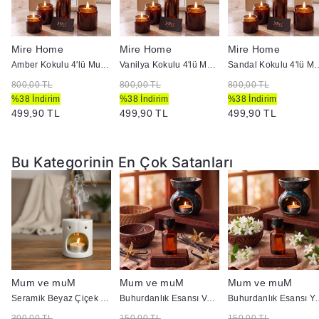
Mire Home
Mire Home
Mire Home
i
Amber Kokulu 4'lü Mum ve Ortam Kokusu Seti 100 ml
Vanilya Kokulu 4'lü Mum ve Ortam Kokusu Seti 100 ml
Sandal Kokulu 4'lü Mum ve O
800,00 TL
800,00 TL
800,00 TL
%38 İndirim
%38 İndirim
%38 İndirim
499,90 TL
499,90 TL
499,90 TL
Bu Kategorinin En Çok Satanları
Mum ve muM
Mum ve muM
Mum ve muM
cc
Seramik Beyaz Çiçek Model Buhurdanlık
Buhurdanlık Esansı Vanilya 10 cc
Buhurdanlık Es
300,00 TL
150,00 TL
150,00 TL