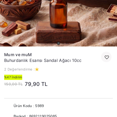
Mum ve muM
Buhurdanlık Esansı Sandal Ağacı 10cc
2 Değerlendirme :
%47 İndirim
79,90 TL
150,00 TL
Ürün Kodu : 5989
Barkod : 8692119025085