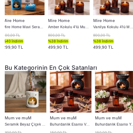
Mire Home
Mire Home
Mire Home
Mire Home Mavi Seramik Buhurdanlık ve Mumluk Seti
Amber Kokulu 4'lü Mum ve Ortam Kokusu Seti 100 ml
Vanilya Kokulu 4'lü Mum ve Ortam Kokusu Seti 10
500,00 TL
800,00 TL
800,00 TL
%40 İndirim
%38 İndirim
%38 İndirim
299,90 TL
499,90 TL
499,90 TL
Bu Kategorinin En Çok Satanları
Mum ve muM
Mum ve muM
Mum ve muM
Buhurdanlık
Seramik Beyaz Çiçek Model Buhurdanlık
Buhurdanlık Esansı Vanilya 10 cc
Buhurdanlık Es
300,00 TL
150,00 TL
150,00 TL