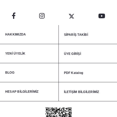
HAKKIMIZDA
SİPARİŞ TAKİBİ
YENİ ÜYELİK
ÜYE GİRİŞİ
BLOG
PDF Katalog
HESAP BİLGİLERİMİZ
İLETİŞİM BİLGİLERİMİZ