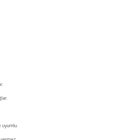
r.
lar.
e uyumlu.
 vermez.