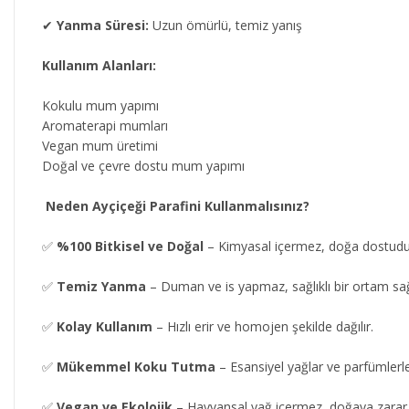
✔
Yanma Süresi:
Uzun ömürlü, temiz yanış
Kullanım Alanları:
Kokulu mum yapımı
Aromaterapi mumları
Vegan mum üretimi
Doğal ve çevre dostu mum yapımı
Neden Ayçiçeği Parafini Kullanmalısınız?
✅
%100 Bitkisel ve Doğal
– Kimyasal içermez, doğa dostudu
✅
Temiz Yanma
– Duman ve is yapmaz, sağlıklı bir ortam sağ
✅
Kolay Kullanım
– Hızlı erir ve homojen şekilde dağılır.
✅
Mükemmel Koku Tutma
– Esansiyel yağlar ve parfümlerl
✅
Vegan ve Ekolojik
– Hayvansal yağ içermez, doğaya zarar