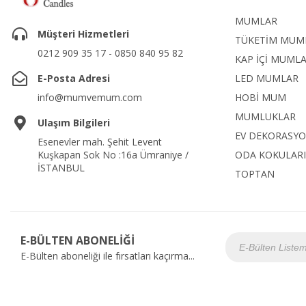
MUMLAR
Müşteri Hizmetleri
TÜKETİM MUM
0212 909 35 17 - 0850 840 95 82
KAP İÇİ MUML
E-Posta Adresi
LED MUMLAR
info@mumvemum.com
HOBİ MUM
MUMLUKLAR
Ulaşım Bilgileri
EV DEKORASY
Esenevler mah. Şehit Levent
Kuşkapan Sok No :16a Ümraniye /
ODA KOKULARI
İSTANBUL
TOPTAN
E-BÜLTEN ABONELİĞİ
E-Bülten aboneliği ile fırsatları kaçırma...