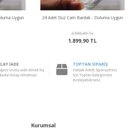
oluma Uygun
24 Adet Düz Cam Bardak - Doluma Uygun
2.500,00 TL
1.899,90 TL
LAY İADE
TOPTAN SİPARİŞ
ığınız ürünü iade etmek hiç
Yüksek Adetli Siparişelriniz
kadar kolay olmamıştı
İçin Toptan Kategorisini
İnceleyebilirsiniz.
Kurumsal