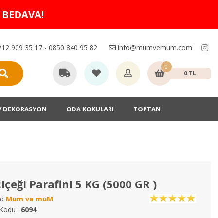
O BEDAVA!
12 909 35 17 - 0850 840 95 82
info@mumvemum.com
0
0 TL
V DEKORASYON
ODA KOKULARI
TOPTAN
içeği Parafini 5 KG (5000 GR )
:
Mum ve muM
Kodu :
6094