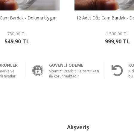
 Cam Bardak - Doluma Uygun
12 Adet Düz Cam Bardak - D
750,00 TL
1.500,00 TL
549,90 TL
999,90 TL
ÜRÜNLER
GÜVENLİ ÖDEME
KO
 marka ve
Sİtemiz 128Mbit SSL sertifikası
Ald
li fiyatlar
ile korunmaktadır
bu 
Alışveriş