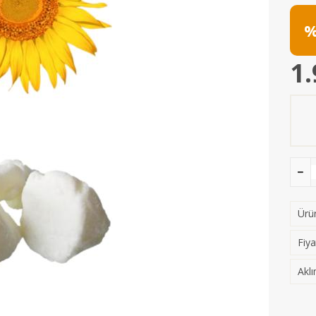
%
1.
Ürün
Fiya
Aklı