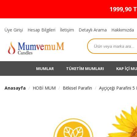
1999,90 
Üye Girişi
Hesap Bilgileri
İletişim
Detaylı Arama
Hakkımızda
MUMLAR
TÜKETİM MUMLARI
KAP İÇİ M
Anasayfa
HOBİ MUM
Bitkisel Parafin
Ayçiçeği Parafini 5