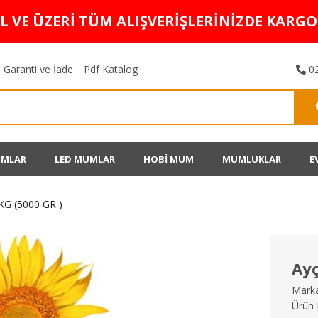
TL VE ÜZERİ TÜM ALIŞVERİŞLERİNİZDE KARG
Garanti ve İade
Pdf Katalog
02
UMLAR
LED MUMLAR
HOBİ MUM
MUMLUKLAR
E
 KG (5000 GR )
Ayç
Marka
Ürün 