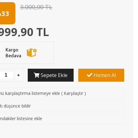
3.000,00 TL
33
999,90 TL
Sepete Ekle
Hemen Al
ü karşılaştırma listemeye ekle
(
Karşılaştır
)
tı düşünce bildir
mdakiler listesine ekle