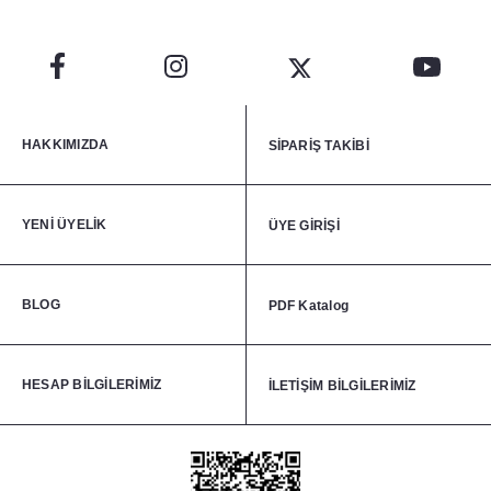
HAKKIMIZDA
SİPARİŞ TAKİBİ
YENİ ÜYELİK
ÜYE GİRİŞİ
BLOG
PDF Katalog
HESAP BİLGİLERİMİZ
İLETİŞİM BİLGİLERİMİZ