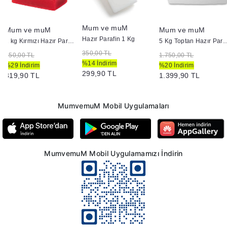
Mum ve muM
Mum ve muM
Mum ve muM
Hazır Parafin 1 Kg
1 kg Kırmızı Hazır Parafin
5 Kg Toptan Hazır
350,00 TL
450,00 TL
1.750,00 TL
%14 İndirim
%29 İndirim
%20 İndirim
299,90 TL
319,90 TL
1.399,90 TL
MumvemuM Mobil Uygulamaları
MumvemuM Mobil Uygulamamızı İndirin