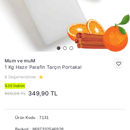
Mum ve muM
1 Kg Hazır Parafin Tarçın Portakal
8 Değerlendirme :
%30 İndirim
349,90 TL
500,00 TL
Ürün Kodu : 7131
Barkod : 8697332546928