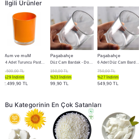
İlgili Ürünler
✅
Vegan ve Ekolojik
– Hayvansal yağ içermez, doğaya zarar
vermez.
Mum ve muM
Paşabahçe
Paşabahçe
24 Adet Turuncu Pastel Renk Cam Mumluk - İç Boyama - Doluma Uygun 403
Düz Cam Bardak - Doluma Uygun
6 Adet Düz Cam Bardak - Doluma U
3.500,00 TL
150,00 TL
750,00 TL
%29 İndirim
%33 İndirim
%27 İndirim
2.499,90 TL
99,90 TL
549,90 TL
Bu Kategorinin En Çok Satanları