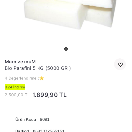
Mum ve muM
Bio Parafini 5 KG (5000 GR )
4 Değerlendirme :
%24 İndirim
1.899,90 TL
2.500,00 TL
Ürün Kodu : 6091
Barkod : 8693072565151