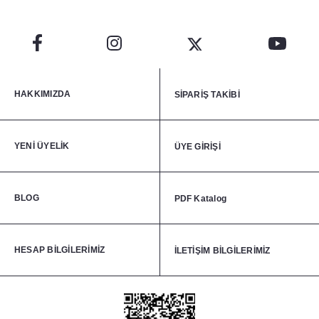
HAKKIMIZDA
SİPARİŞ TAKİBİ
YENİ ÜYELİK
ÜYE GİRİŞİ
BLOG
PDF Katalog
HESAP BİLGİLERİMİZ
İLETİŞİM BİLGİLERİMİZ