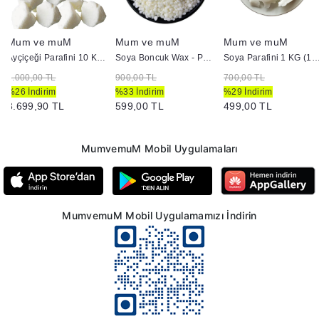
Mum ve muM
Mum ve muM
Mum ve muM
Ayçiçeği Parafini 10 KG (10000 GR )
Soya Boncuk Wax - Parafini 1 KG (1000 GR )
Soya Parafini 1 KG (1000
5.000,00 TL
900,00 TL
700,00 TL
%26 İndirim
%33 İndirim
%29 İndirim
3.699,90 TL
599,00 TL
499,00 TL
MumvemuM Mobil Uygulamaları
MumvemuM Mobil Uygulamamızı İndirin