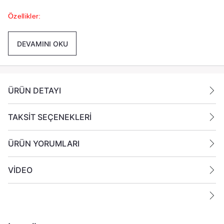
Özellikler:
%100 bitkisel ve doğal içerikli
Çevre dostu ve biyolojik olarak parçalanabilir
DEVAMINI OKU
Kolay eriyen ve pürüzsüz doku
Mum yapımı, için uygun
5 kg (5000 gr) paket
ÜRÜN DETAYI
Neden Bio Parafini Kullanmalısınız?
TAKSİT SEÇENEKLERİ
✅
%100 Bitkisel ve Doğal
– Kimyasal içermez, doğa dostudur.
ÜRÜN YORUMLARI
✅
Temiz Yanma
– Duman ve is yapmaz, sağlıklı bir ortam
sağlar.
VİDEO
✅
Kolay Kullanım
– Hızlı erir ve homojen şekilde dağılır.
✅
Mükemmel Koku Tutma
– Esansiyel yağlar ve parfümlerle
uyumlu.