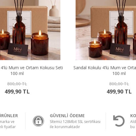
am Kokusu Seti
Sandal Kokulu 4'lü Mum ve Ortam Kokusu Seti
100 ml
800,00 TL
499,90 TL
ÜRÜNLER
GÜVENLİ ÖDEME
KO
 marka ve
Sİtemiz 128Mbit SSL sertifikası
Ald
li fiyatlar
ile korunmaktadır
bu 