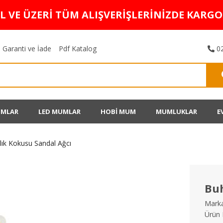
TL VE ÜZERİ TÜM ALIŞVERİŞLERİNİZDE KARG
Garanti ve İade
Pdf Katalog
02
UMLAR
LED MUMLAR
HOBİ MUM
MUMLUKLAR
E
ık Kokusu Sandal Ağcı
Buh
Marka
Ürün 