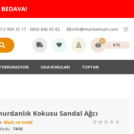
O BEDAVA!
12 909 35 17 - 0850 840 95 82
info@mumvemum.com
0
0 TL
V DEKORASYON
ODA KOKULARI
TOPTAN
urdanlık Kokusu Sandal Ağcı
:
Mum ve muM
Kodu :
7410