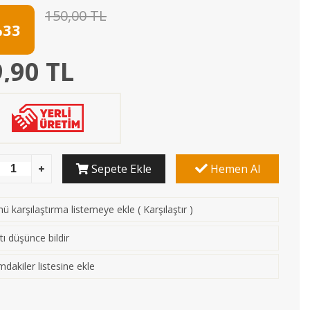
150,00 TL
33
,90 TL
Sepete Ekle
Hemen Al
ü karşılaştırma listemeye ekle
(
Karşılaştır
)
tı düşünce bildir
mdakiler listesine ekle