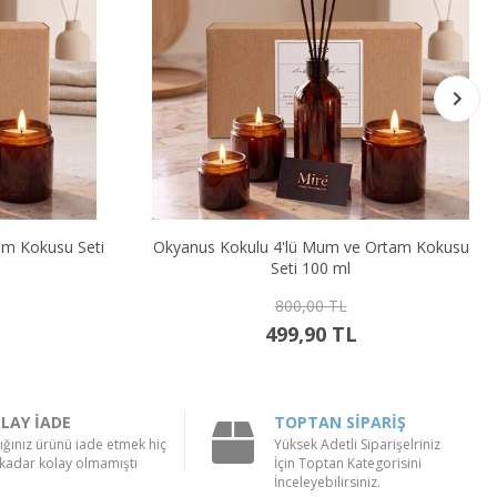
Okyanus Kokulu 4'lü Mum ve Ortam Kokusu
Portakal & Ta
Seti 100 ml
K
800,00 TL
499,90 TL
LAY İADE
TOPTAN SİPARİŞ
ığınız ürünü iade etmek hiç
Yüksek Adetli Siparişelriniz
kadar kolay olmamıştı
İçin Toptan Kategorisini
İnceleyebilirsiniz.