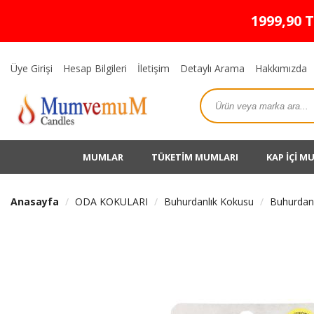
1999,90 
Üye Girişi
Hesap Bilgileri
İletişim
Detaylı Arama
Hakkımızda
MUMLAR
TÜKETİM MUMLARI
KAP İÇİ M
Anasayfa
ODA KOKULARI
Buhurdanlık Kokusu
Buhurdanl