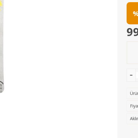
%
99
Ürün
Fiya
Aklı