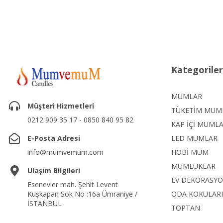
Kategoriler
MUMLAR
Müşteri Hizmetleri
TÜKETİM MUM
0212 909 35 17 - 0850 840 95 82
KAP İÇİ MUML
E-Posta Adresi
LED MUMLAR
info@mumvemum.com
HOBİ MUM
MUMLUKLAR
Ulaşım Bilgileri
EV DEKORASY
Esenevler mah. Şehit Levent
Kuşkapan Sok No :16a Ümraniye /
ODA KOKULARI
İSTANBUL
TOPTAN