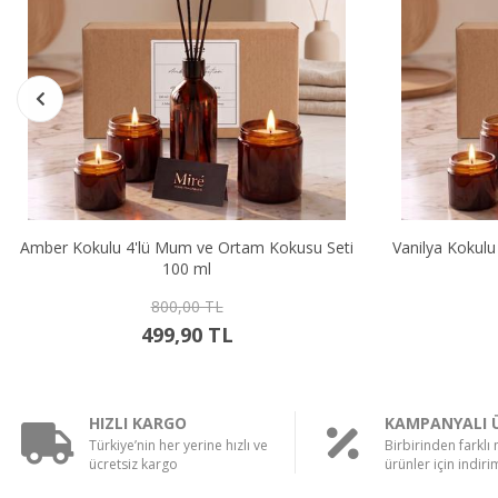
4'lü Mum ve Ortam Kokusu Seti
Vanilya Kokulu 4'lü Mum ve Ort
100 ml
100 ml
800,00 TL
800,00 TL
499,90 TL
499,90 TL
HIZLI KARGO
KAMPANYALI 
Türkiye’nin her yerine hızlı ve
Birbirinden farklı
ücretsiz kargo
ürünler için indirim