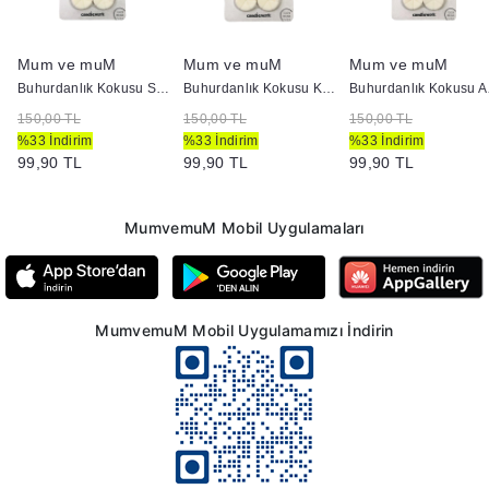
Mum ve muM
Mum ve muM
Mum ve muM
Tobacco
Buhurdanlık Kokusu Sandal Ağcı
Buhurdanlık Kokusu Kahve
Buhu
150,00 TL
150,00 TL
150,00 TL
%33 İndirim
%33 İndirim
%33 İndirim
99,90 TL
99,90 TL
99,90 TL
MumvemuM Mobil Uygulamaları
MumvemuM Mobil Uygulamamızı İndirin