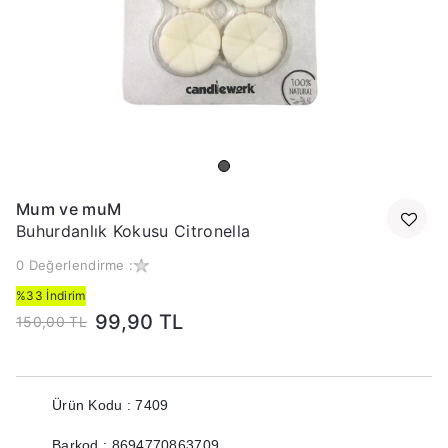
Mum ve muM
Buhurdanlık Kokusu Citronella
0 Değerlendirme :
%33 İndirim
99,90 TL
150,00 TL
Ürün Kodu : 7409
Barkod : 8694770863709