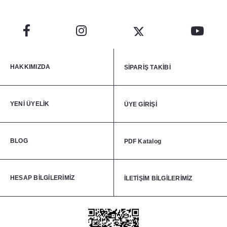
HAKKIMIZDA
SİPARİŞ TAKİBİ
YENİ ÜYELİK
ÜYE GİRİŞİ
BLOG
PDF Katalog
HESAP BİLGİLERİMİZ
İLETİŞİM BİLGİLERİMİZ