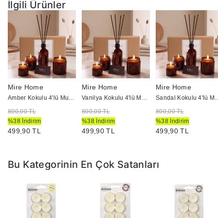
İlgili Ürünler
Mire Home
Mire Home
Mire Home
i
Amber Kokulu 4'lü Mum ve Ortam Kokusu Seti 100 ml
Vanilya Kokulu 4'lü Mum ve Ortam Kokusu Seti 100 ml
Sandal Kokulu 4'lü Mum ve O
800,00 TL
800,00 TL
800,00 TL
%38 İndirim
%38 İndirim
%38 İndirim
499,90 TL
499,90 TL
499,90 TL
Bu Kategorinin En Çok Satanları