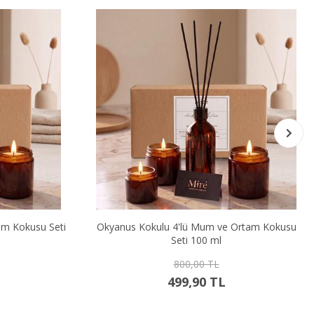
Mum ve Ortam Kokusu
Portakal & Tarçın Kokulu 4'lü Mum ve O
00 ml
Kokusu Seti 100 ml
0 TL
800,00 TL
0 TL
499,90 TL