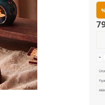
%
79
Ürün
Fiya
Aklı