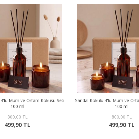
 Kokulu 4'lü Mum ve Ortam Kokusu Seti
Okyanus Kokulu 4'lü 
100 ml
Seti 1
800,00 TL
800,0
499,90 TL
499,9