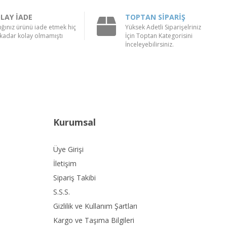
LAY İADE
TOPTAN SİPARİŞ
ığınız ürünü iade etmek hiç
Yüksek Adetli Siparişelriniz
kadar kolay olmamıştı
İçin Toptan Kategorisini
İnceleyebilirsiniz.
Kurumsal
Üye Girişi
İletişim
Sipariş Takibi
S.S.S.
Gizlilik ve Kullanım Şartları
Kargo ve Taşıma Bilgileri