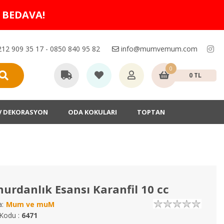
O BEDAVA!
12 909 35 17 - 0850 840 95 82
info@mumvemum.com
0
0 TL
V DEKORASYON
ODA KOKULARI
TOPTAN
urdanlık Esansı Karanfil 10 cc
:
Mum ve muM
Kodu :
6471