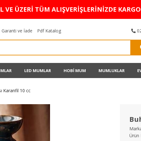
TL VE ÜZERİ TÜM ALIŞVERİŞLERİNİZDE KARG
Garanti ve İade
Pdf Katalog
02
UMLAR
LED MUMLAR
HOBİ MUM
MUMLUKLAR
E
ı Karanfil 10 cc
Buh
Marka
Ürün 