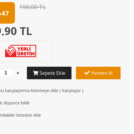
150,00 TL
47
,90 TL
Sepete Ekle
Hemen Al
ü karşılaştırma listemeye ekle
(
Karşılaştır
)
tı düşünce bildir
mdakiler listesine ekle