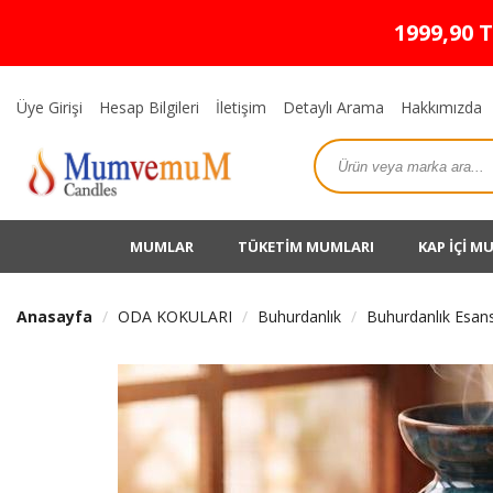
1999,90 
Üye Girişi
Hesap Bilgileri
İletişim
Detaylı Arama
Hakkımızda
MUMLAR
TÜKETİM MUMLARI
KAP İÇİ M
Anasayfa
ODA KOKULARI
Buhurdanlık
Buhurdanlık Esans