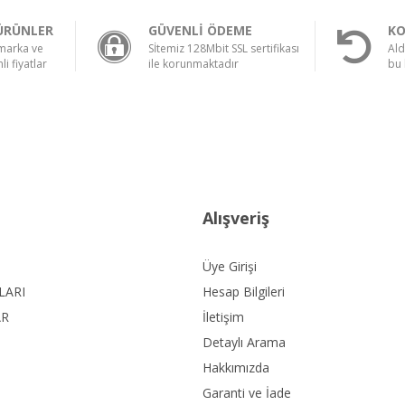
ÜRÜNLER
GÜVENLİ ÖDEME
KO
 marka ve
Sİtemiz 128Mbit SSL sertifikası
Ald
li fiyatlar
ile korunmaktadır
bu 
Alışveriş
Üye Girişi
LARI
Hesap Bilgileri
AR
İletişim
Detaylı Arama
Hakkımızda
Garanti ve İade