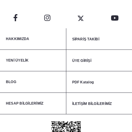
HAKKIMIZDA
SİPARİŞ TAKİBİ
YENİ ÜYELİK
ÜYE GİRİŞİ
BLOG
PDF Katalog
HESAP BİLGİLERİMİZ
İLETİŞİM BİLGİLERİMİZ