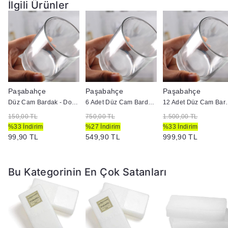
Geniş Kullanım Alanı:
Dekoratif mumlar, kokulu mumlar,
İlgili Ürünler
aromaterapi mumları, renkli mumlar ve kavanoz mumları
için uygundur
Paket İçeriği :
1 Koli ( 1000 gr ) Mum Yapım Malzemesi (
Parafin ) Gönderilemektedir.
Paşabahçe
Paşabahçe
Paşabahçe
Düz Cam Bardak - Doluma Uygun
6 Adet Düz Cam Bardak - Doluma Uygun
12 Adet Düz Cam
150,00 TL
750,00 TL
1.500,00 TL
%33 İndirim
%27 İndirim
%33 İndirim
99,90 TL
549,90 TL
999,90 TL
Bu Kategorinin En Çok Satanları