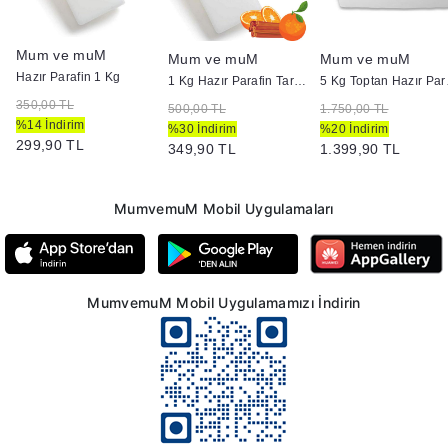
Mum ve muM
Mum ve muM
Mum ve muM
Hazır Parafin 1 Kg
n
1 Kg Hazır Parafin Tarçın Portakal
5 Kg
350,00 TL
500,00 TL
1.750,00 TL
%14 İndirim
%30 İndirim
%20 İndirim
299,90 TL
349,90 TL
1.399,90 TL
MumvemuM Mobil Uygulamaları
MumvemuM Mobil Uygulamamızı İndirin