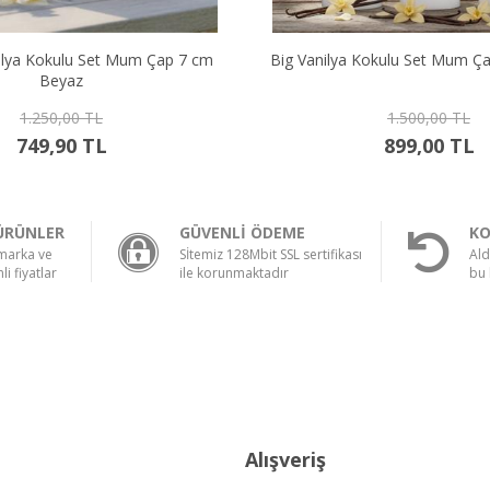
Kokulu Set Mum Çap 7 cm Beyaz
Büyük Kuru Kafa Mum
1.500,00 TL
350,00 TL
899,00 TL
199,90 TL
ÜRÜNLER
GÜVENLİ ÖDEME
KO
 marka ve
Sİtemiz 128Mbit SSL sertifikası
Ald
li fiyatlar
ile korunmaktadır
bu 
Alışveriş