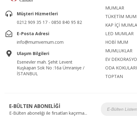
MUMLAR
Müşteri Hizmetleri
TÜKETİM MUM
0212 909 35 17 - 0850 840 95 82
KAP İÇİ MUML
E-Posta Adresi
LED MUMLAR
info@mumvemum.com
HOBİ MUM
MUMLUKLAR
Ulaşım Bilgileri
EV DEKORASY
Esenevler mah. Şehit Levent
Kuşkapan Sok No :16a Ümraniye /
ODA KOKULARI
İSTANBUL
TOPTAN
E-BÜLTEN ABONELİĞİ
E-Bülten aboneliği ile fırsatları kaçırma...