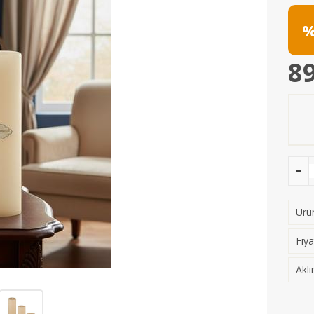
%
89
Ürün
Fiya
Aklı