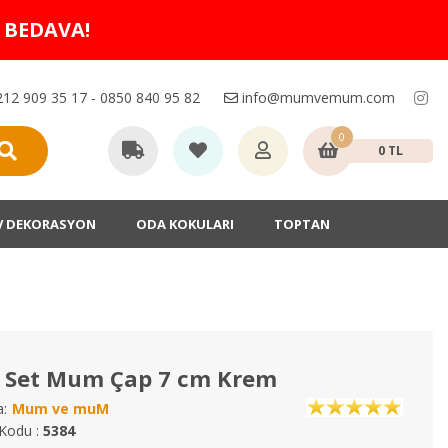
O BEDAVA!
12 909 35 17 - 0850 840 95 82
info@mumvemum.com
0
0 TL
V DEKORASYON
ODA KOKULARI
TOPTAN
g Set Mum Çap 7 cm Krem
:
Mum ve muM
Kodu :
5384