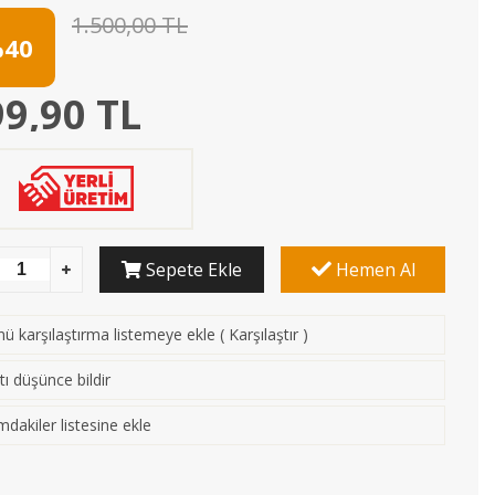
1.500,00 TL
40
9,90 TL
Sepete Ekle
Hemen Al
ü karşılaştırma listemeye ekle
(
Karşılaştır
)
tı düşünce bildir
mdakiler listesine ekle