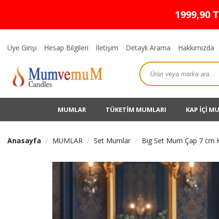
1999,90 
Üye Girişi
Hesap Bilgileri
İletişim
Detaylı Arama
Hakkımızda
MUMLAR
TÜKETİM MUMLARI
KAP İÇİ M
Anasayfa
MUMLAR
Set Mumlar
Big Set Mum Çap 7 cm 