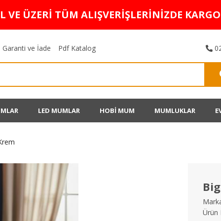
TL VE ÜZERİ TÜM ALIŞVERİŞLERİNİZDE KARG
Garanti ve İade
Pdf Katalog
02
UMLAR
LED MUMLAR
HOBİ MUM
MUMLUKLAR
E
Krem
Bi
Marka
Ürün 