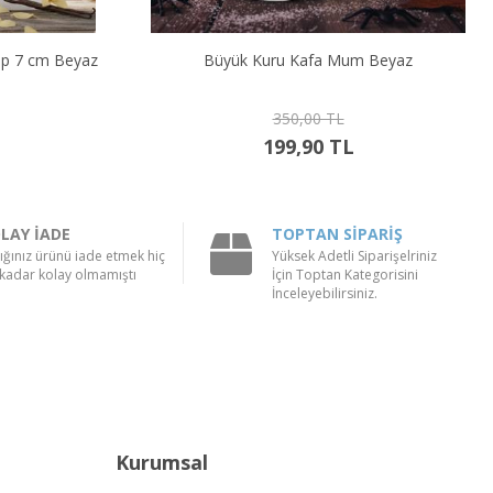
 Beyaz
Orta Kuru Kafa Mum Beyaz
250,00 TL
149,90 TL
LAY İADE
TOPTAN SİPARİŞ
ığınız ürünü iade etmek hiç
Yüksek Adetli Siparişelriniz
kadar kolay olmamıştı
İçin Toptan Kategorisini
İnceleyebilirsiniz.
Kurumsal