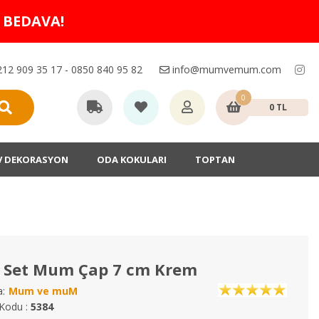
O BEDAVA!
12 909 35 17 - 0850 840 95 82
info@mumvemum.com
0
0 TL
V DEKORASYON
ODA KOKULARI
TOPTAN
g Set Mum Çap 7 cm Krem
:
Mum ve muM
Kodu :
5384