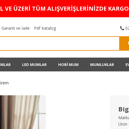
TL VE ÜZERİ TÜM ALIŞVERİŞLERİNİZDE KARG
Garanti ve İade
Pdf Katalog
02
UMLAR
LED MUMLAR
HOBİ MUM
MUMLUKLAR
E
Krem
Bi
Marka
Ürün 