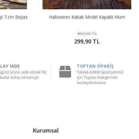
n Kabak Model Kapaklı Mum
Büyük Kuru Kafa Mum
400,00 TL
350,00 TL
299,90 TL
199,90 TL
LAY İADE
TOPTAN SİPARİŞ
ığınız ürünü iade etmek hiç
Yüksek Adetli Siparişelriniz
kadar kolay olmamıştı
İçin Toptan Kategorisini
İnceleyebilirsiniz.
Kurumsal