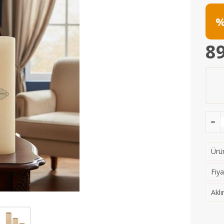
%
89
Ürün
Fiya
Aklı