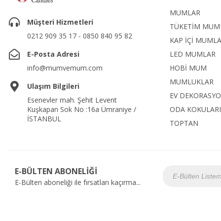
MUMLAR
Müşteri Hizmetleri
TÜKETİM MUM
0212 909 35 17 - 0850 840 95 82
KAP İÇİ MUML
E-Posta Adresi
LED MUMLAR
info@mumvemum.com
HOBİ MUM
MUMLUKLAR
Ulaşım Bilgileri
EV DEKORASY
Esenevler mah. Şehit Levent
Kuşkapan Sok No :16a Ümraniye /
ODA KOKULARI
İSTANBUL
TOPTAN
E-BÜLTEN ABONELİĞİ
E-Bülten aboneliği ile fırsatları kaçırma...