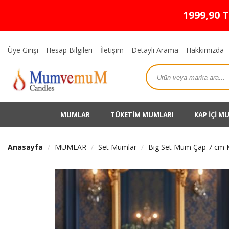
1999,90 
Üye Girişi
Hesap Bilgileri
İletişim
Detaylı Arama
Hakkımızda
MUMLAR
TÜKETİM MUMLARI
KAP İÇİ M
Anasayfa
MUMLAR
Set Mumlar
Big Set Mum Çap 7 cm 