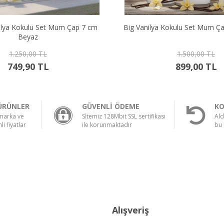
Big Vanilya Kokulu Set Mum Çap 7 cm Beyaz
Hallowee
1.500,00 TL
899,00 TL
ÜRÜNLER
GÜVENLİ ÖDEME
KO
 marka ve
Sİtemiz 128Mbit SSL sertifikası
Ald
li fiyatlar
ile korunmaktadır
bu 
Alışveriş