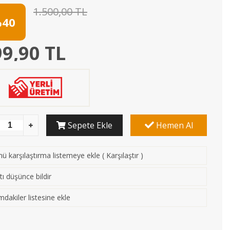
1.500,00 TL
40
9,90 TL
Sepete Ekle
Hemen Al
ü karşılaştırma listemeye ekle
(
Karşılaştır
)
tı düşünce bildir
mdakiler listesine ekle