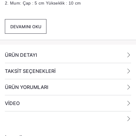
2. Mum: Çap : 5 cm Yükseklik : 10 cm
3. Mum: Çap : 5 cm Yükseklik : 12 cm
DEVAMINI OKU
Paket İçeriği :
3 Adet farklı boyda mum gönderilmektedir.
Ek Bilgiler:
ÜRÜN DETAYI
Yanan bir mumun durumunu belirli aralıklarla kontrol edin.
Mumları yanıcı maddelerin yakınlarına koymayın
TAKSİT SEÇENEKLERİ
ÜRÜN YORUMLARI
VİDEO