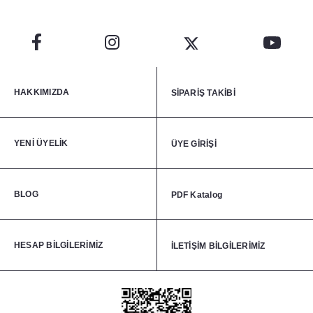
HAKKIMIZDA
SİPARİŞ TAKİBİ
YENİ ÜYELİK
ÜYE GİRİŞİ
BLOG
PDF Katalog
HESAP BİLGİLERİMİZ
İLETİŞİM BİLGİLERİMİZ