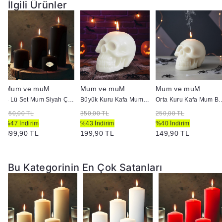
İlgili Ürünler
Mum ve muM
Mum ve muM
Mum ve muM
4 Lü Set Mum Siyah Çap :5 cm
Büyük Kuru Kafa Mum Beyaz
Orta Kuru Kaf
750,00 TL
350,00 TL
250,00 TL
%47 İndirim
%43 İndirim
%40 İndirim
399,90 TL
199,90 TL
149,90 TL
Bu Kategorinin En Çok Satanları