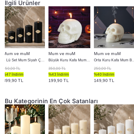
Yanan bir mumun durumunu belirli aralıklarla kontrol edin.
İlgili Ürünler
Mumları yanıcı maddelerin yakınlarına koymayın
.
Mum ve muM
Mum ve muM
Mum ve muM
4 Lü Set Mum Siyah Çap :5 cm
Büyük Kuru Kafa Mum Beyaz
Orta Kuru Kaf
750,00 TL
350,00 TL
250,00 TL
%47 İndirim
%43 İndirim
%40 İndirim
399,90 TL
199,90 TL
149,90 TL
Bu Kategorinin En Çok Satanları