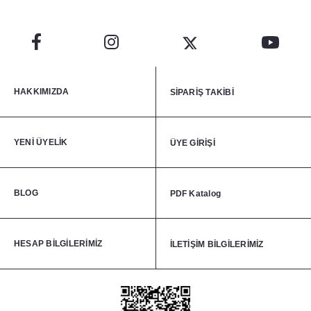
HAKKIMIZDA
SİPARİŞ TAKİBİ
YENİ ÜYELİK
ÜYE GİRİŞİ
BLOG
PDF Katalog
HESAP BİLGİLERİMİZ
İLETİŞİM BİLGİLERİMİZ