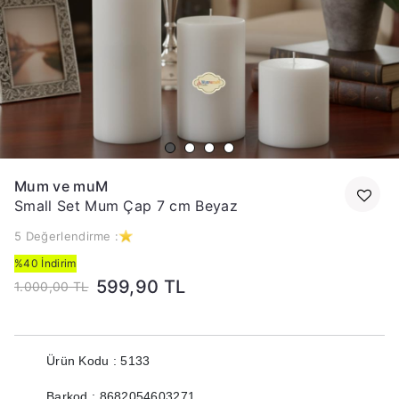
Mum ve muM
Small Set Mum Çap 7 cm Beyaz
5 Değerlendirme :
%40 İndirim
599,90 TL
1.000,00 TL
Ürün Kodu : 5133
Barkod : 8682054603271