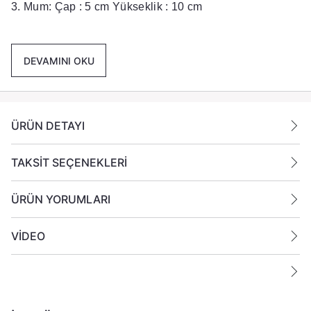
3. Mum: Çap : 5 cm Yükseklik : 10 cm
4. Mum: Çap : 5 cm Yükseklik : 12 cm
Paket İçeriği :
4 Adet farklı boyda
DEVAMINI OKU
mum gönderilmektedir.
Ek Bilgiler:
ÜRÜN DETAYI
Yanan bir mumun durumunu belirli aralıklarla kontrol
edin.
Mumları yanıcı maddelerin yakınlarına koymayın
TAKSİT SEÇENEKLERİ
ÜRÜN YORUMLARI
VİDEO