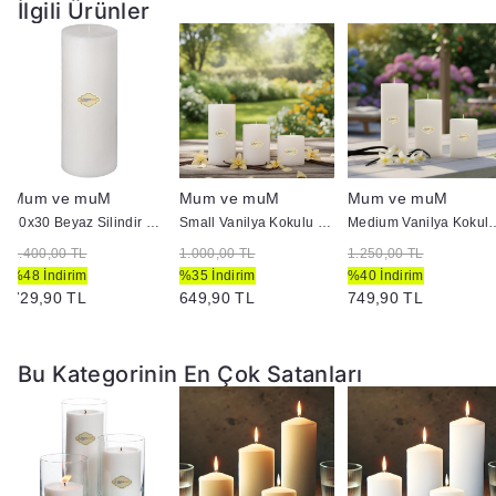
İlgili Ürünler
Mum ve muM
Mum ve muM
Mum ve muM
10x30 Beyaz Silindir Mum
Small Vanilya Kokulu Set Mum Çap 7 cm Beyaz
Medium Vanilya Kokulu Se
1.400,00 TL
1.000,00 TL
1.250,00 TL
%48 İndirim
%35 İndirim
%40 İndirim
729,90 TL
649,90 TL
749,90 TL
Bu Kategorinin En Çok Satanları