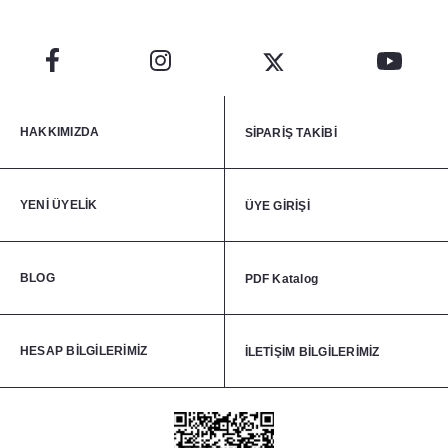
HAKKIMIZDA
SİPARİŞ TAKİBİ
YENİ ÜYELİK
ÜYE GİRİŞİ
BLOG
PDF Katalog
HESAP BİLGİLERİMİZ
İLETİŞİM BİLGİLERİMİZ