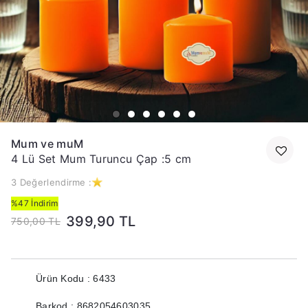
Mum ve muM
4 Lü Set Mum Turuncu Çap :5 cm
3 Değerlendirme :
%47 İndirim
399,90 TL
750,00 TL
Ürün Kodu : 6433
Barkod : 8682054603035