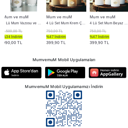
Mum ve muM
Mum ve muM
Mum ve muM
3 Lü Mum Vazosu ve Mum Seti Beyaz
4 Lü Set Mum Krem Çap :5 cm
4 Lü Set Mum Beyaz Çap :5 cm
1.500,00 TL
750,00 TL
750,00 TL
%34 İndirim
%47 İndirim
%47 İndirim
990,00 TL
399,90 TL
399,90 TL
MumvemuM Mobil Uygulamaları
MumvemuM Mobil Uygulamamızı İndirin