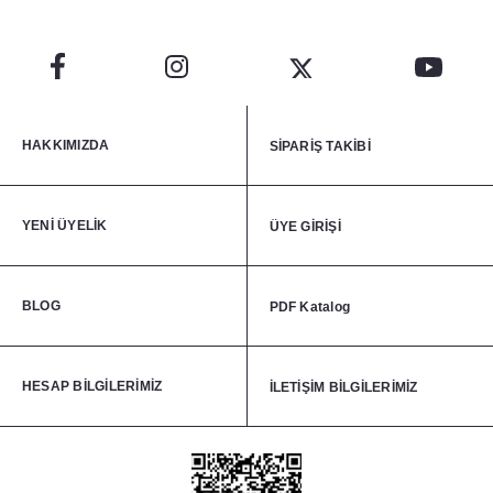
HAKKIMIZDA
SİPARİŞ TAKİBİ
YENİ ÜYELİK
ÜYE GİRİŞİ
BLOG
PDF Katalog
HESAP BİLGİLERİMİZ
İLETİŞİM BİLGİLERİMİZ