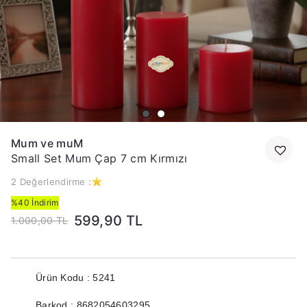
Mum ve muM
Small Set Mum Çap 7 cm Kırmızı
2 Değerlendirme :
%40 İndirim
599,90 TL
1.000,00 TL
Ürün Kodu : 5241
Barkod : 8682054603295