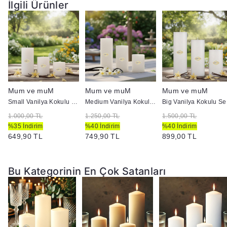
Mumları yanıcı maddelerin yakınlarına koymayın
.
İlgili Ürünler
Mum ve muM
Mum ve muM
Mum ve muM
ir Mum
Small Vanilya Kokulu Set Mum Çap 7 cm Beyaz
Medium Vanilya Kokulu Set Mum Çap 7 cm Beyaz
Big 
1.000,00 TL
1.250,00 TL
1.500,00 TL
%35 İndirim
%40 İndirim
%40 İndirim
649,90 TL
749,90 TL
899,00 TL
Bu Kategorinin En Çok Satanları