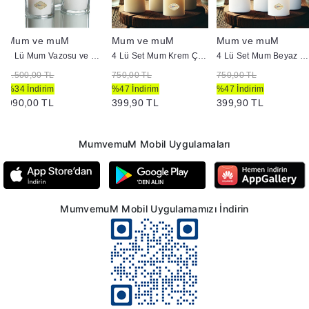
Mum ve muM
Mum ve muM
Mum ve muM
3 Lü Mum Vazosu ve Mum Seti Beyaz
4 Lü Set Mum Krem Çap :5 cm
4 Lü Set Mum Beyaz Çap :5 cm
1.500,00 TL
750,00 TL
750,00 TL
%34 İndirim
%47 İndirim
%47 İndirim
990,00 TL
399,90 TL
399,90 TL
MumvemuM Mobil Uygulamaları
MumvemuM Mobil Uygulamamızı İndirin