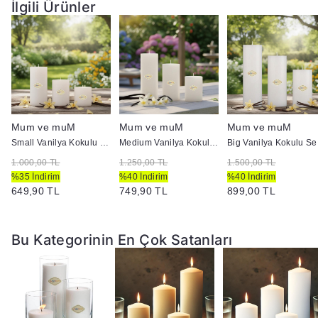
İlgili Ürünler
Mum ve muM
Mum ve muM
Mum ve muM
Small Vanilya Kokulu Set Mum Çap 7 cm Beyaz
Medium Vanilya Kokulu Set Mum Çap 7 cm Beyaz
Big 
1.000,00 TL
1.250,00 TL
1.500,00 TL
%35 İndirim
%40 İndirim
%40 İndirim
649,90 TL
749,90 TL
899,00 TL
Bu Kategorinin En Çok Satanları