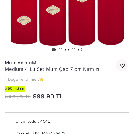
Mum ve muM
Medium 4 Lü Set Mum Çap 7 cm Kırmızı
1 Değerlendirme :
%50 İndirim
999,90 TL
2.000,00 TL
Ürün Kodu : 4541
Barkod : 8699467426472