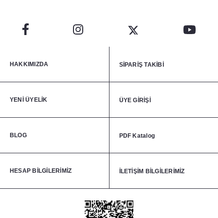
HAKKIMIZDA
SİPARİŞ TAKİBİ
YENİ ÜYELİK
ÜYE GİRİŞİ
BLOG
PDF Katalog
HESAP BİLGİLERİMİZ
İLETİŞİM BİLGİLERİMİZ