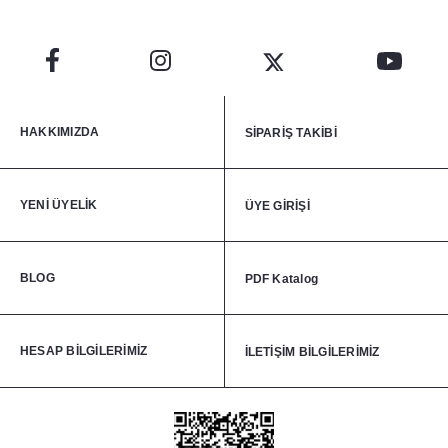
HAKKIMIZDA
SİPARİŞ TAKİBİ
YENİ ÜYELİK
ÜYE GİRİŞİ
BLOG
PDF Katalog
HESAP BİLGİLERİMİZ
İLETİŞİM BİLGİLERİMİZ