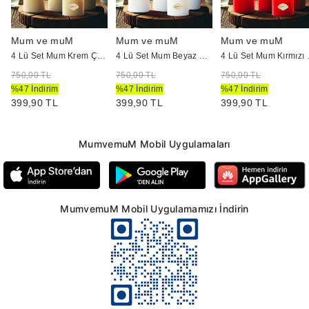
Mum ve muM
Mum ve muM
Mum ve muM
4 Lü Set Mum Krem Çap :5 cm
4 Lü Set Mum Beyaz Çap :5 cm
4 Lü Set
750,00 TL
750,00 TL
750,00 TL
%47 İndirim
%47 İndirim
%47 İndirim
399,90 TL
399,90 TL
399,90 TL
MumvemuM Mobil Uygulamaları
MumvemuM Mobil Uygulamamızı İndirin