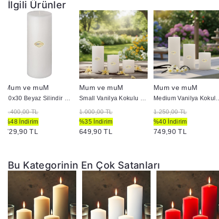
İlgili Ürünler
Mum ve muM
Mum ve muM
Mum ve muM
10x30 Beyaz Silindir Mum
Small Vanilya Kokulu Set Mum Çap 7 cm Beyaz
Medium Vanilya Kokulu Se
1.400,00 TL
1.000,00 TL
1.250,00 TL
%48 İndirim
%35 İndirim
%40 İndirim
729,90 TL
649,90 TL
749,90 TL
Bu Kategorinin En Çok Satanları