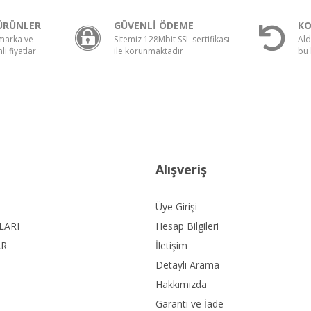
ÜRÜNLER
GÜVENLİ ÖDEME
KO
 marka ve
Sİtemiz 128Mbit SSL sertifikası
Ald
li fiyatlar
ile korunmaktadır
bu 
Alışveriş
Üye Girişi
LARI
Hesap Bilgileri
AR
İletişim
Detaylı Arama
Hakkımızda
Garanti ve İade