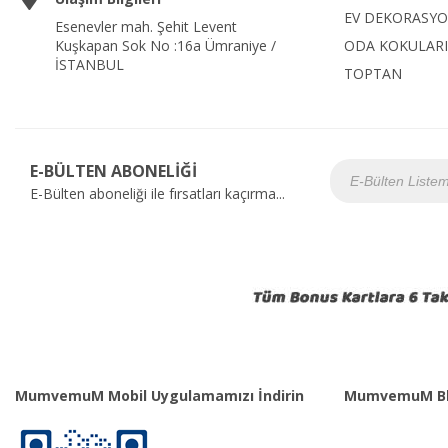
EV DEKORASY
Esenevler mah. Şehit Levent
Kuşkapan Sok No :16a Ümraniye /
ODA KOKULARI
İSTANBUL
TOPTAN
E-BÜLTEN ABONELİĞİ
E-Bülten aboneliği ile fırsatları kaçırma...
MumvemuM Mobil Uygulamamızı İndirin
MumvemuM Bl