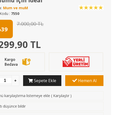
umu İçin İdeal
:
Mum ve muM
Kodu :
7550
7.000,00 TL
39
299,90 TL
Sepete Ekle
Hemen Al
ü karşılaştırma listemeye ekle
(
Karşılaştır
)
tı düşünce bildir