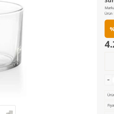
Sun
Marka
Ürün 
%
4.
Ürün
Fiya