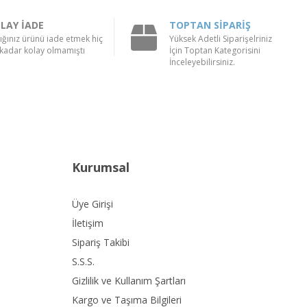
LAY İADE
TOPTAN SİPARİŞ
ığınız ürünü iade etmek hiç
Yüksek Adetli Siparişelriniz
kadar kolay olmamıştı
İçin Toptan Kategorisini
İnceleyebilirsiniz.
Kurumsal
Üye Girişi
İletişim
Sipariş Takibi
S.S.S.
Gizlilik ve Kullanım Şartları
Kargo ve Taşıma Bilgileri