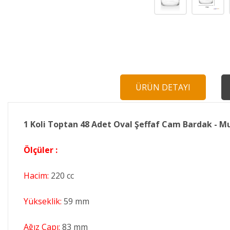
ÜRÜN DETAYI
1 Koli Toptan 48 Adet Oval Şeffaf Cam Bardak - M
Ölçüler :
Hacim:
220 cc
Yükseklik:
59 mm
Ağız Çapı:
83 mm