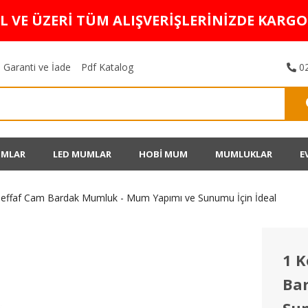
TL VE ÜZERİ TÜM ALIŞVERİŞLERİNİZDE KARG
Garanti ve İade
Pdf Katalog
02
UMLAR
LED MUMLAR
HOBİ MUM
MUMLUKLAR
E
 Şeffaf Cam Bardak Mumluk - Mum Yapımı ve Sunumu İçin İdeal
1 K
Ba