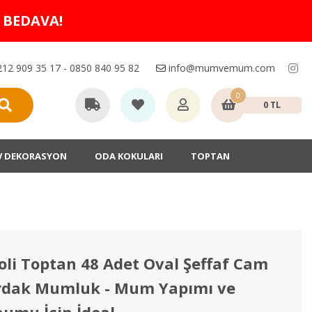
O BEDAVA!
12 909 35 17 - 0850 840 95 82
info@mumvemum.com
0
0 TL
V DEKORASYON
ODA KOKULARI
TOPTAN
oli Toptan 48 Adet Oval Şeffaf Cam
rdak Mumluk - Mum Yapımı ve