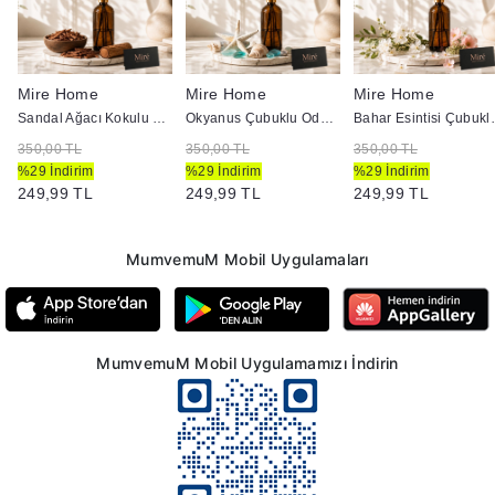
Mire Home
Mire Home
Mire Home
00 ml
Sandal Ağacı Kokulu Çubuklu Oda Kokusu - Amber Şişe 100 ml
Okyanus Çubuklu Oda Kokusu - Amber Şişe 100 ml
Bahar Esintisi Çub
350,00 TL
350,00 TL
350,00 TL
%29 İndirim
%29 İndirim
%29 İndirim
249,99 TL
249,99 TL
249,99 TL
MumvemuM Mobil Uygulamaları
MumvemuM Mobil Uygulamamızı İndirin