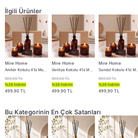
Seti.
İlgili Ürünler
Mire Home
Mire Home
Mire Home
Amber Kokulu 4'lü Mum ve Ortam Kokusu Seti 100 ml
Vanilya Kokulu 4'lü Mum ve Ortam Kokusu Seti 100 ml
Sandal Kokulu 4'lü Mum ve O
800,00 TL
800,00 TL
800,00 TL
%38 İndirim
%38 İndirim
%38 İndirim
499,90 TL
499,90 TL
499,90 TL
Bu Kategorinin En Çok Satanları