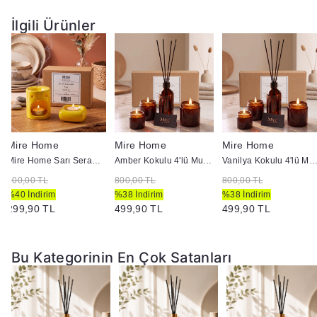
Seti.
İlgili Ürünler
Mire Home
Mire Home
Mire Home
Mire Home Sarı Seramik Buhurdanlık ve Mumluk Seti
Amber Kokulu 4'lü Mum ve Ortam Kokusu Seti 100 ml
Vanilya Kokulu 4'lü Mum ve Ortam Kokusu Seti 10
500,00 TL
800,00 TL
800,00 TL
%40 İndirim
%38 İndirim
%38 İndirim
299,90 TL
499,90 TL
499,90 TL
Bu Kategorinin En Çok Satanları