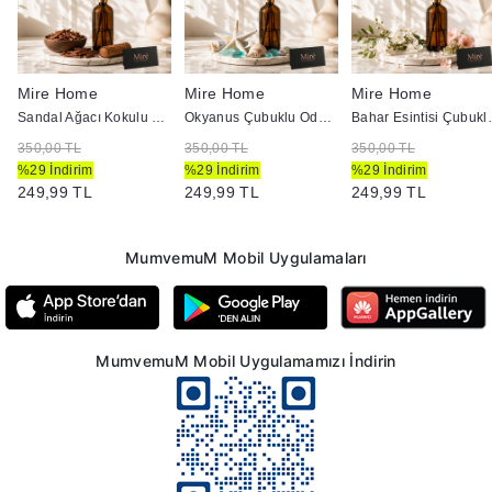
Mire Home
Mire Home
Mire Home
00 ml
Sandal Ağacı Kokulu Çubuklu Oda Kokusu - Amber Şişe 100 ml
Okyanus Çubuklu Oda Kokusu - Amber Şişe 100 ml
Bahar Esintisi Çub
350,00 TL
350,00 TL
350,00 TL
%29 İndirim
%29 İndirim
%29 İndirim
249,99 TL
249,99 TL
249,99 TL
MumvemuM Mobil Uygulamaları
MumvemuM Mobil Uygulamamızı İndirin