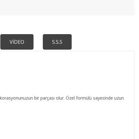
VİDEO
S.S.S
dekorasyonunuzun bir parçası olur. Özel formülü sayesinde uzun