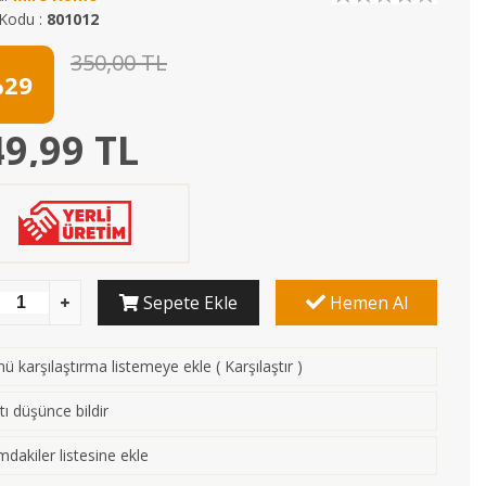
Kodu :
801012
350,00 TL
29
9,99 TL
Sepete Ekle
Hemen Al
ü karşılaştırma listemeye ekle
(
Karşılaştır
)
tı düşünce bildir
mdakiler listesine ekle