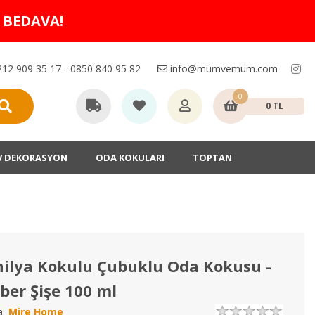
O BEDAVA!
12 909 35 17 - 0850 840 95 82
info@mumvemum.com
0
0 TL
V DEKORASYON
ODA KOKULARI
TOPTAN
ilya Kokulu Çubuklu Oda Kokusu -
er Şişe 100 ml
:
Mire Home