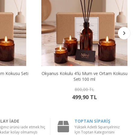
am Kokusu Seti
Okyanus Kokulu 4'lü Mum ve Ortam Kokusu
Seti 100 ml
800,00 TL
499,90 TL
LAY İADE
TOPTAN SİPARİŞ
ığınız ürünü iade etmek hiç
Yüksek Adetli Siparişelriniz
kadar kolay olmamıştı
İçin Toptan Kategorisini