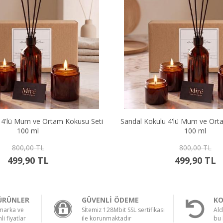
u 4'lü Mum ve Ortam Kokusu Seti
Sandal Kokulu 4'lü Mum ve Ort
100 ml
100 ml
800,00 TL
800,00 TL
499,90 TL
499,90 TL
ÜRÜNLER
GÜVENLİ ÖDEME
KO
 marka ve
Sİtemiz 128Mbit SSL sertifikası
Ald
li fiyatlar
ile korunmaktadır
bu 