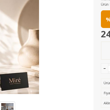
Ürün 
%
24
Ürün
Fiya
Aklı