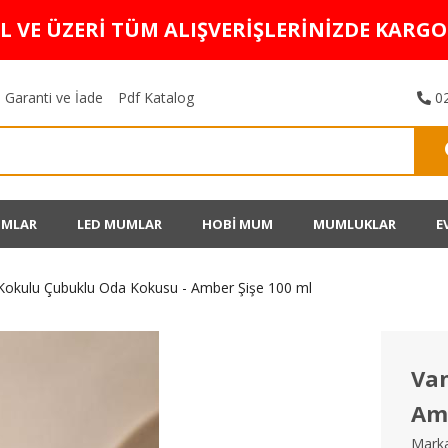
TL VE ÜZERİ TÜM ALIŞVERİŞLERİNİZDE KARG
Garanti ve İade
Pdf Katalog
02
UMLAR
LED MUMLAR
HOBİ MUM
MUMLUKLAR
E
 Kokulu Çubuklu Oda Kokusu - Amber Şişe 100 ml
Van
Amb
Marka