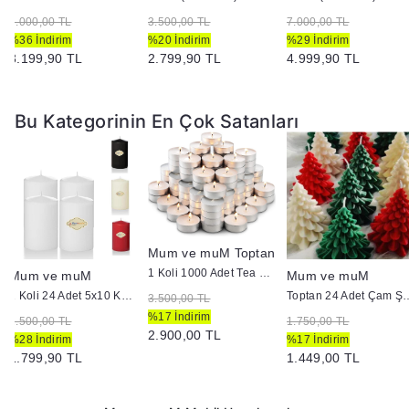
5.000,00 TL
3.500,00 TL
7.000,00 TL
%36 İndirim
%20 İndirim
%29 İndirim
3.199,90 TL
2.799,90 TL
4.999,90 TL
Bu Kategorinin En Çok Satanları
Mum ve muM Toptan
1 Koli 1000 Adet Tea Light Mum 3+ Saat Yanma
Mum ve muM
Mum ve muM
1 Koli 24 Adet 5x10 Kütük Mum
Toptan 24 Adet Çam Şekl
3.500,00 TL
%17 İndirim
2.500,00 TL
1.750,00 TL
2.900,00 TL
%28 İndirim
%17 İndirim
1.799,90 TL
1.449,00 TL