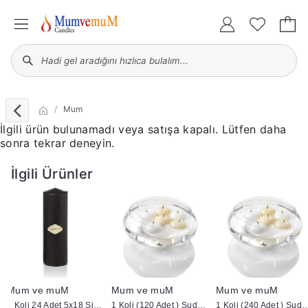
Mum
İlgili ürün bulunamadı veya satışa kapalı. Lütfen daha
sonra tekrar deneyin.
İlgili Ürünler
Mum ve muM
Mum ve muM
Mum ve muM
1 Koli 24 Adet 5x18 Siyah Silindir Kütük Mum
1 Koli (120 Adet ) Suda Yüzen Mum
1 Koli (240 Adet ) Suda 