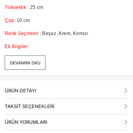
Yükseklik :
25 cm
Çap :
10 cm
Renk Seçimleri :
Beyaz ,Krem, Kırmızı
Ek Bilgiler:
Yanan bir mumun durumunu belirli aralıklarla kontrol
DEVAMINI OKU
edin.
Mumları yanıcı maddelerin yakınlarına koymayın.
ÜRÜN DETAYI
TAKSİT SEÇENEKLERİ
ÜRÜN YORUMLARI