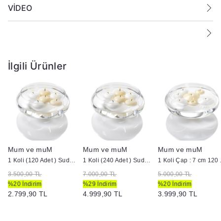
VİDEO
İlgili Ürünler
Mum ve muM
Mum ve muM
Mum ve muM
1 Koli (120 Adet ) Suda Yüzen Mum
1 Koli (240 Adet ) Suda Yüzen Mum
1 Koli Çap :
3.500,00 TL
7.000,00 TL
5.000,00 TL
%20 İndirim
%29 İndirim
%20 İndirim
2.799,90 TL
4.999,90 TL
3.999,90 TL