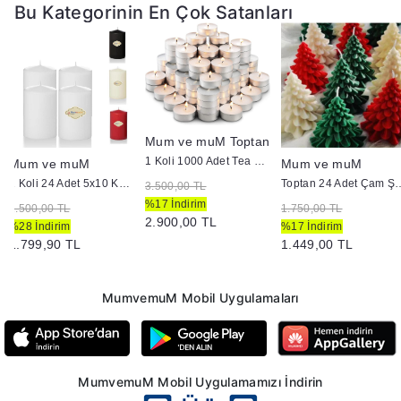
Bu Kategorinin En Çok Satanları
Mum ve muM Toptan
1 Koli 1000 Adet Tea Light Mum 3+ Saat Yanma
Mum ve muM
Mum ve muM
1 Koli 24 Adet 5x10 Kütük Mum
Toptan 24 Adet Çam Şekl
3.500,00 TL
%17 İndirim
2.500,00 TL
1.750,00 TL
2.900,00 TL
%28 İndirim
%17 İndirim
1.799,90 TL
1.449,00 TL
MumvemuM Mobil Uygulamaları
MumvemuM Mobil Uygulamamızı İndirin