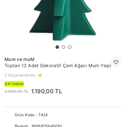
Mum ve muM
Toptan 12 Adet Dekoratif Çam Ağacı Mum Yeşil
2 Değerlendirme :
%41 İndirim
1.190,00 TL
2.000,00 TL
Ürün Kodu : 7414
Barkod : 8695875645092