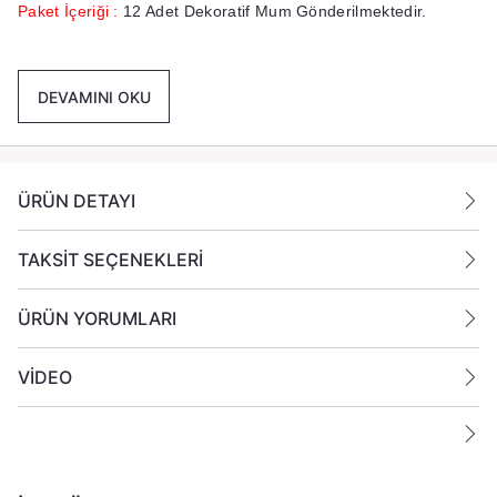
Paket İçeriği :
12 Adet Dekoratif Mum Gönderilmektedir.
Ek Bilgiler:
DEVAMINI OKU
Yanan bir mumun durumunu belirli aralıklarla kontrol edin.
Mumları yanıcı maddelerin yakınlarına koymayın
ÜRÜN DETAYI
TAKSİT SEÇENEKLERİ
ÜRÜN YORUMLARI
VİDEO