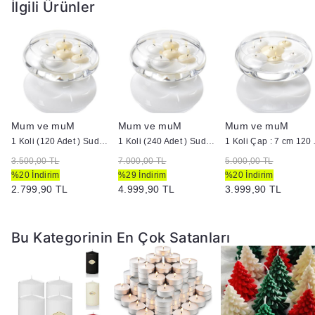
İlgili Ürünler
Mum ve muM
Mum ve muM
Mum ve muM
ütük Mum
1 Koli (120 Adet ) Suda Yüzen Mum
1 Koli (240 Adet ) Suda Yüzen Mum
1 Koli Çap :
3.500,00 TL
7.000,00 TL
5.000,00 TL
%20 İndirim
%29 İndirim
%20 İndirim
2.799,90 TL
4.999,90 TL
3.999,90 TL
Bu Kategorinin En Çok Satanları