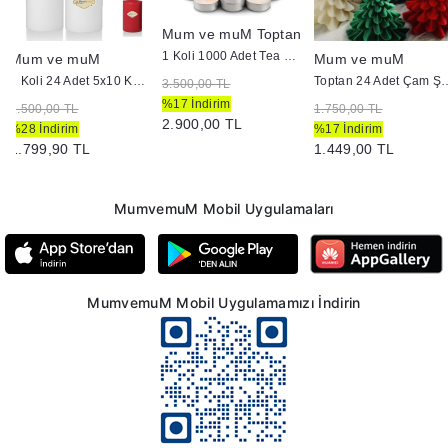
Mum ve muM Toptan
1 Koli 1000 Adet Tea Light Mum 3+ Saat Yanma
Mum ve muM
Mum ve muM
1 Koli 24 Adet 5x10 Kütük Mum
Toptan 24 Adet Çam Şekl
3.500,00 TL
%17 İndirim
2.500,00 TL
1.750,00 TL
2.900,00 TL
%28 İndirim
%17 İndirim
1.799,90 TL
1.449,00 TL
MumvemuM Mobil Uygulamaları
MumvemuM Mobil Uygulamamızı İndirin