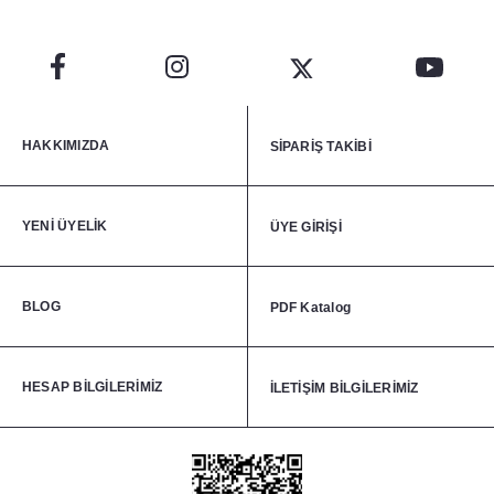
HAKKIMIZDA
SİPARİŞ TAKİBİ
YENİ ÜYELİK
ÜYE GİRİŞİ
BLOG
PDF Katalog
HESAP BİLGİLERİMİZ
İLETİŞİM BİLGİLERİMİZ