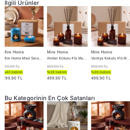
İlgili Ürünler
Mire Home
Mire Home
Mire Home
Mire Home Mavi Seramik Buhurdanlık ve Mumluk Seti
Amber Kokulu 4'lü Mum ve Ortam Kokusu Seti 100 ml
Vanilya Kokulu 4'lü Mum ve Ortam Kokusu Seti 10
500,00 TL
800,00 TL
800,00 TL
%40 İndirim
%38 İndirim
%38 İndirim
299,90 TL
499,90 TL
499,90 TL
Bu Kategorinin En Çok Satanları