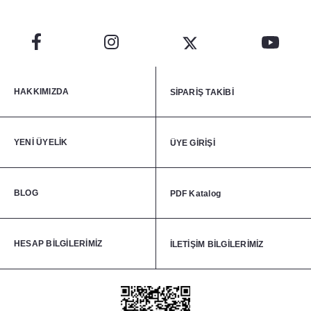
HAKKIMIZDA
SİPARİŞ TAKİBİ
YENİ ÜYELİK
ÜYE GİRİŞİ
BLOG
PDF Katalog
HESAP BİLGİLERİMİZ
İLETİŞİM BİLGİLERİMİZ