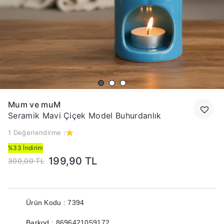
Mum ve muM
Seramik Mavi Çiçek Model Buhurdanlık
1 Değerlendirme :
%33 İndirim
199,90 TL
300,00 TL
Ürün Kodu : 7394
Barkod : 8696421059172