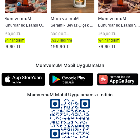
Mum ve muM
Mum ve muM
Mum ve muM
Buhurdanlık Esansı Okyanus 10 cc
Seramik Beyaz Çiçek Model Buhurdanlık
Buhurdanlık Esansı Vanilya 10 
150,00 TL
300,00 TL
150,00 TL
%47 İndirim
%33 İndirim
%47 İndirim
79,90 TL
199,90 TL
79,90 TL
MumvemuM Mobil Uygulamaları
MumvemuM Mobil Uygulamamızı İndirin