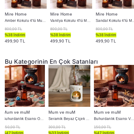
Mire Home
Mire Home
Mire Home
i
Amber Kokulu 4'lü Mum ve Ortam Kokusu Seti 100 ml
Vanilya Kokulu 4'lü Mum ve Ortam Kokusu Seti 100 ml
Sandal Kokulu 4'lü Mum ve O
800,00 TL
800,00 TL
800,00 TL
%38 İndirim
%38 İndirim
%38 İndirim
499,90 TL
499,90 TL
499,90 TL
Bu Kategorinin En Çok Satanları
Mum ve muM
Mum ve muM
Mum ve muM
Buhurdanlık Esansı Okyanus 10 cc
Seramik Beyaz Çiçek Model Buhurdanlık
Buhurdanlık Esansı Vanilya 10 
150,00 TL
300,00 TL
150,00 TL
%47 İndirim
%33 İndirim
%47 İndirim