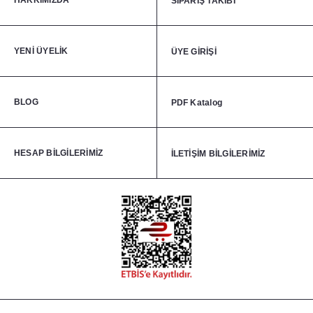
HAKKIMIZDA
SİPARİŞ TAKİBİ
YENİ ÜYELİK
ÜYE GİRİŞİ
BLOG
PDF Katalog
HESAP BİLGİLERİMİZ
İLETİŞİM BİLGİLERİMİZ