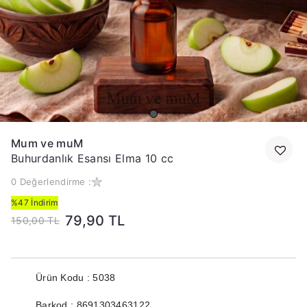
Mum ve muM
Buhurdanlık Esansı Elma 10 cc
0 Değerlendirme :
%47 İndirim
79,90 TL
150,00 TL
Ürün Kodu : 5038
Barkod : 8691303463122