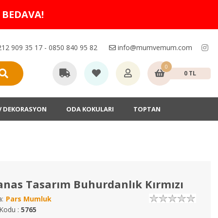
O BEDAVA!
12 909 35 17 - 0850 840 95 82
info@mumvemum.com
0
0 TL
V DEKORASYON
ODA KOKULARI
TOPTAN
nas Tasarım Buhurdanlık Kırmızı
:
Pars Mumluk
Kodu :
5765