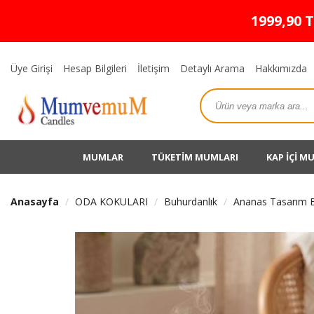
1999,90 
Üye Girişi
Hesap Bilgileri
İletişim
Detaylı Arama
Hakkımızda
MUMLAR
TÜKETİM MUMLARI
KAP İÇİ M
Anasayfa
ODA KOKULARI
Buhurdanlık
Ananas Tasarım B