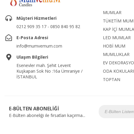
MUMLAR
Müşteri Hizmetleri
TÜKETİM MUM
0212 909 35 17 - 0850 840 95 82
KAP İÇİ MUML
E-Posta Adresi
LED MUMLAR
info@mumvemum.com
HOBİ MUM
MUMLUKLAR
Ulaşım Bilgileri
EV DEKORASY
Esenevler mah. Şehit Levent
Kuşkapan Sok No :16a Ümraniye /
ODA KOKULARI
İSTANBUL
TOPTAN
E-BÜLTEN ABONELİĞİ
E-Bülten aboneliği ile fırsatları kaçırma...