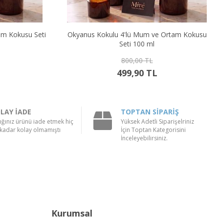
 Ortam Kokusu
Portakal & Tarçın Kokulu 4'lü Mum ve Ortam
Kokusu Seti 100 ml
800,00 TL
499,90 TL
LAY İADE
TOPTAN SİPARİŞ
ığınız ürünü iade etmek hiç
Yüksek Adetli Siparişelriniz
kadar kolay olmamıştı
İçin Toptan Kategorisini
İnceleyebilirsiniz.
Kurumsal