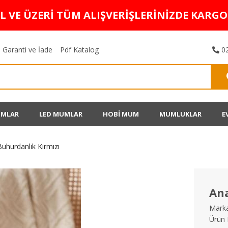
TL VE ÜZERİ TÜM ALIŞVERİŞLERİNİZDE KARG
Garanti ve İade
Pdf Katalog
02
UMLAR
LED MUMLAR
HOBİ MUM
MUMLUKLAR
E
uhurdanlık Kırmızı
Ana
Marka
Ürün 