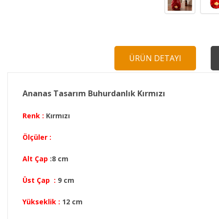
ÜRÜN DETAYI
Ananas Tasarım Buhurdanlık Kırmızı
Renk :
Kırmızı
Ölçüler :
Alt Çap
:8 cm
Üst Çap :
9 cm
Yükseklik :
12 cm