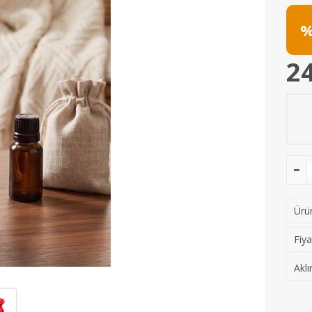
%
24
Ürün
Fiya
Aklı