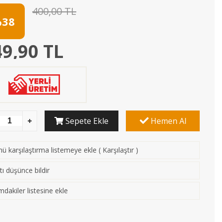
400,00 TL
38
9,90 TL
Sepete Ekle
Hemen Al
ü karşılaştırma listemeye ekle
(
Karşılaştır
)
tı düşünce bildir
mdakiler listesine ekle