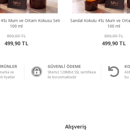
u 4'lü Mum ve Ortam Kokusu Seti
Okyanus Kokulu 4'lü Mum ve
100 ml
Seti 100 ml
800,00 TL
800,00 TL
499,90 TL
499,90 TL
ÜRÜNLER
GÜVENLİ ÖDEME
KO
 marka ve
Sİtemiz 128Mbit SSL sertifikası
Ald
li fiyatlar
ile korunmaktadır
bu 
Alışveriş