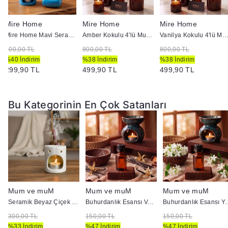
Mire Home
Mire Home
Mire Home
Mire Home Mavi Seramik Buhurdanlık ve Mumluk Seti
Amber Kokulu 4'lü Mum ve Ortam Kokusu Seti 100 ml
Vanilya Kokulu 4'lü Mum ve Ortam Kokusu Seti 10
500,00 TL
800,00 TL
800,00 TL
%40 İndirim
%38 İndirim
%38 İndirim
299,90 TL
499,90 TL
499,90 TL
Bu Kategorinin En Çok Satanları
Mum ve muM
Mum ve muM
Mum ve muM
cc
Seramik Beyaz Çiçek Model Buhurdanlık
Buhurdanlık Esansı Vanilya 10 cc
Buhurdanlık Es
300,00 TL
150,00 TL
150,00 TL
%33 İndirim
%47 İndirim
%47 İndirim