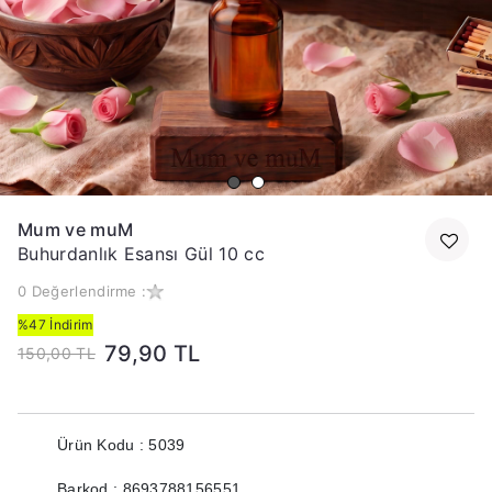
Mum ve muM
Buhurdanlık Esansı Gül 10 cc
0 Değerlendirme :
%47 İndirim
79,90 TL
150,00 TL
Ürün Kodu : 5039
Barkod : 8693788156551