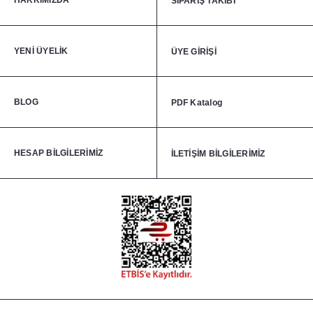
HAKKIMIZDA
SİPARİŞ TAKİBİ
YENİ ÜYELİK
ÜYE GİRİŞİ
BLOG
PDF Katalog
HESAP BİLGİLERİMİZ
İLETİŞİM BİLGİLERİMİZ