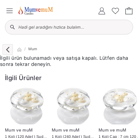
Mum
İlgili ürün bulunamadı veya satışa kapalı. Lütfen daha
sonra tekrar deneyin.
İlgili Ürünler
Mum ve muM
Mum ve muM
Mum ve muM
ütük Mum
1 Koli (120 Adet ) Suda Yüzen Mum
1 Koli (240 Adet ) Suda Yüzen Mum
1 Koli Çap :