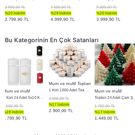
3.500,00 TL
7.000,00 TL
5.000,00 TL
%20 İndirim
%29 İndirim
%20 İndirim
2.799,90 TL
4.999,90 TL
3.999,90 TL
Bu Kategorinin En Çok Satanları
Mum ve muM Toptan
1 Koli 1000 Adet Tea Light Mum 3+ Saat Yanma
Mum ve muM
Mum ve muM
1 Koli 24 Adet 5x10 Kütük Mum
Toptan 24 Adet Çam Şekl
3.500,00 TL
%17 İndirim
2.500,00 TL
1.750,00 TL
2.900,00 TL
%28 İndirim
%17 İndirim
1.799,90 TL
1.449,00 TL