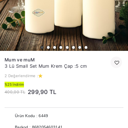
Mum ve muM
3 Lü Small Set Mum Krem Çap :5 cm
2 Değerlendirme :
%25 İndirim
299,90 TL
400,00 TL
Ürün Kodu : 6449
Barkod : 8682054603141