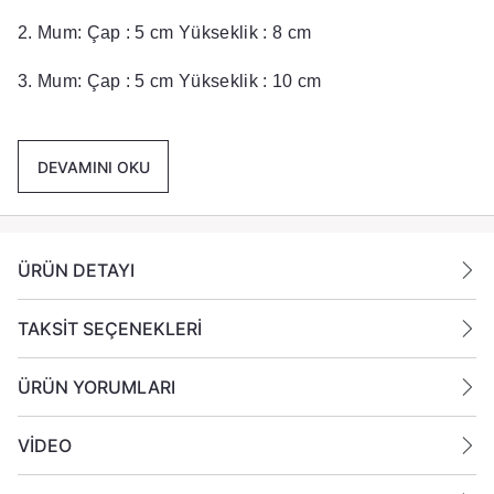
2. Mum: Çap : 5 cm Yükseklik : 8 cm
3. Mum: Çap : 5 cm Yükseklik : 10 cm
Paket İçeriği :
3 Adet farklı boyda
mum gönderilmektedir.
DEVAMINI OKU
Ek Bilgiler:
Yanan bir mumun durumunu belirli aralıklarla kontrol
ÜRÜN DETAYI
edin.
Mumları yanıcı maddelerin yakınlarına koymayın
TAKSİT SEÇENEKLERİ
ÜRÜN YORUMLARI
VİDEO