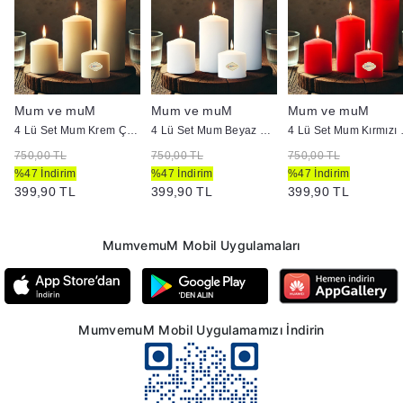
Mum ve muM
Mum ve muM
Mum ve muM
4 Lü Set Mum Krem Çap :5 cm
4 Lü Set Mum Beyaz Çap :5 cm
4 Lü Set
750,00 TL
750,00 TL
750,00 TL
%47 İndirim
%47 İndirim
%47 İndirim
399,90 TL
399,90 TL
399,90 TL
MumvemuM Mobil Uygulamaları
MumvemuM Mobil Uygulamamızı İndirin