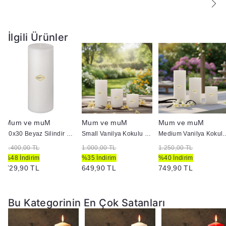
İlgili Ürünler
Mum ve muM
Mum ve muM
Mum ve muM
10x30 Beyaz Silindir Mum
Small Vanilya Kokulu Set Mum Çap 7 cm Beyaz
Medium Vanilya Kokulu Se
1.400,00 TL
1.000,00 TL
1.250,00 TL
%48 İndirim
%35 İndirim
%40 İndirim
729,90 TL
649,90 TL
749,90 TL
Bu Kategorinin En Çok Satanları