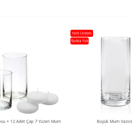
Yerli Üretim
Stokta Yok
üyük Mum Vazosu
Orta Mum Vazos