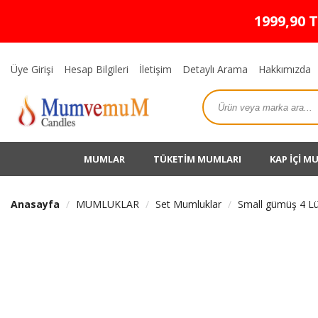
1999,90 
Üye Girişi
Hesap Bilgileri
İletişim
Detaylı Arama
Hakkımızda
MUMLAR
TÜKETİM MUMLARI
KAP İÇİ M
Anasayfa
MUMLUKLAR
Set Mumluklar
Small gümüş 4 