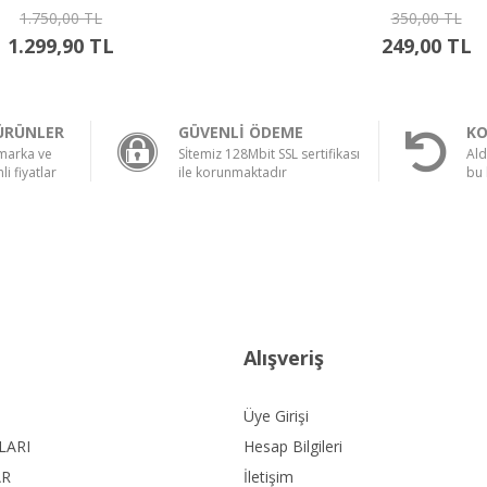
350,00 TL
325,00 TL
249,00 TL
239,00 TL
ÜRÜNLER
GÜVENLİ ÖDEME
KO
 marka ve
Sİtemiz 128Mbit SSL sertifikası
Ald
li fiyatlar
ile korunmaktadır
bu 
Alışveriş
Üye Girişi
LARI
Hesap Bilgileri
AR
İletişim