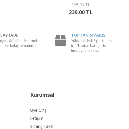
300,00 TL
219,00 TL
LAY İADE
TOPTAN SİPARİŞ
ığınız ürünü iade etmek hiç
Yüksek Adetli Siparişelriniz
kadar kolay olmamıştı
İçin Toptan Kategorisini
İnceleyebilirsiniz.
Kurumsal
Üye Girişi
İletişim
Sipariş Takibi