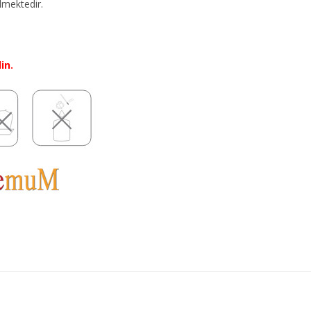
lmektedir.
in.