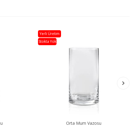
Yerli Üretim
Stokta Yok
u
Küçük Mum Vazosu