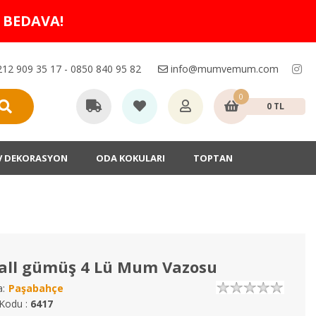
O BEDAVA!
12 909 35 17 - 0850 840 95 82
info@mumvemum.com
0
0 TL
V DEKORASYON
ODA KOKULARI
TOPTAN
all gümüş 4 Lü Mum Vazosu
:
Paşabahçe
Kodu :
6417