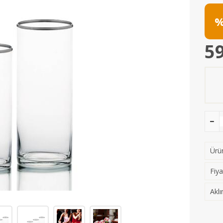
%
59
Ürün
Fiya
Aklı