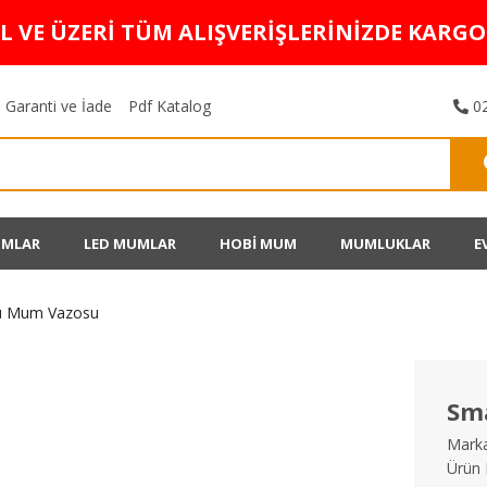
TL VE ÜZERİ TÜM ALIŞVERİŞLERİNİZDE KARG
Garanti ve İade
Pdf Katalog
02
UMLAR
LED MUMLAR
HOBİ MUM
MUMLUKLAR
E
Lü Mum Vazosu
Sm
Marka
Ürün 