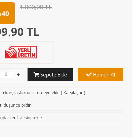
1.000,00 TL
40
9,90 TL
Sepete Ekle
Hemen Al
ü karşılaştırma listemeye ekle
(
Karşılaştır
)
tı düşünce bildir
mdakiler listesine ekle