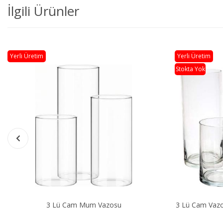
İlgili Ürünler
Yerli Üretim
Yerli Üretim
Stokta Yok
Stokta Yok
3 Lü Cam Vazosu + 12 Adet Çap 7 Yüzen Mum
B