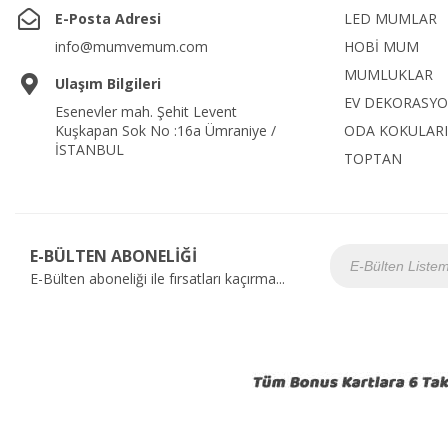
E-Posta Adresi
LED MUMLAR
info@mumvemum.com
HOBİ MUM
MUMLUKLAR
Ulaşım Bilgileri
EV DEKORASY
Esenevler mah. Şehit Levent
Kuşkapan Sok No :16a Ümraniye /
ODA KOKULARI
İSTANBUL
TOPTAN
E-BÜLTEN ABONELİĞİ
E-Bülten aboneliği ile fırsatları kaçırma...