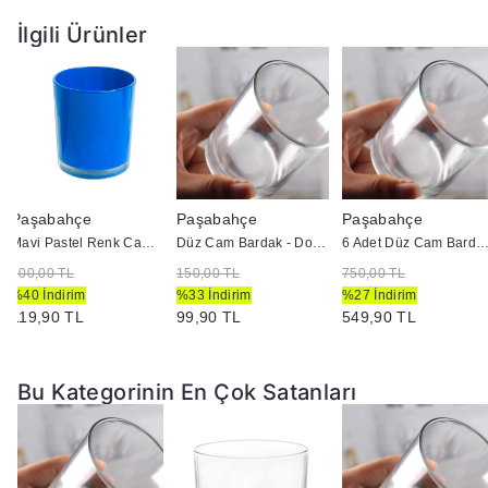
İlgili Ürünler
Paşabahçe
Paşabahçe
Paşabahçe
Mavi Pastel Renk Cam Mumluk - İç Boyama - Doluma Uygun 403
Düz Cam Bardak - Doluma Uygun
6 Adet Düz Cam Bardak - Doluma U
200,00 TL
150,00 TL
750,00 TL
%40 İndirim
%33 İndirim
%27 İndirim
119,90 TL
99,90 TL
549,90 TL
Bu Kategorinin En Çok Satanları