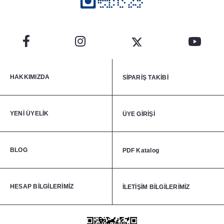
HAKKIMIZDA
SİPARİŞ TAKİBİ
YENİ ÜYELİK
ÜYE GİRİŞİ
BLOG
PDF Katalog
HESAP BİLGİLERİMİZ
İLETİŞİM BİLGİLERİMİZ