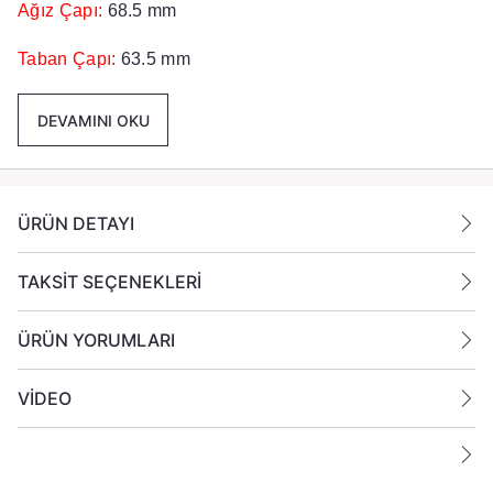
Ağız Çapı:
68.5 mm
Taban Çapı:
63.5 mm
Yükseklik:
80 mm
DEVAMINI OKU
Renk
: Mat Siyah
Paket İçeriği :
6 Adet Cam Bardak Gönderilmektedir.
ÜRÜN DETAYI
Ek Bilgiler:
TAKSİT SEÇENEKLERİ
Yanan bir mumun durumunu belirli aralıklarla kontrol
edin.
ÜRÜN YORUMLARI
Mumları yanıcı maddelerin yakınlarına koymayın
VİDEO