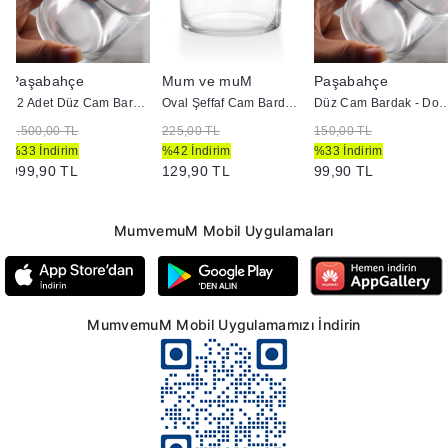
Paşabahçe
Mum ve muM
Paşabahçe
12 Adet Düz Cam Bardak - Doluma Uygun
Oval Şeffaf Cam Bardak - Doluma Uygun
Düz Cam Bardak - Dolu
1.500,00 TL
225,00 TL
150,00 TL
%33 İndirim
%42 İndirim
%33 İndirim
999,90 TL
129,90 TL
99,90 TL
MumvemuM Mobil Uygulamaları
MumvemuM Mobil Uygulamamızı İndirin