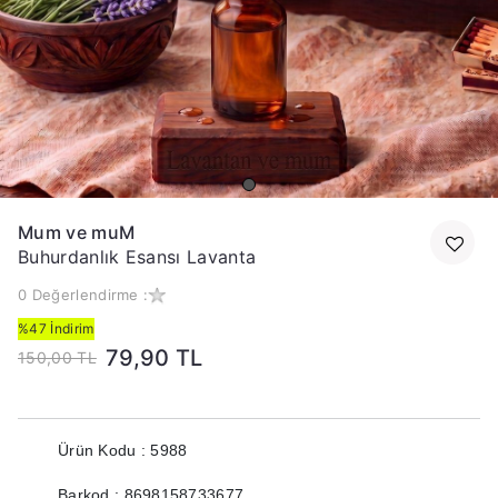
Mum ve muM
Buhurdanlık Esansı Lavanta
0 Değerlendirme :
%47 İndirim
79,90 TL
150,00 TL
Ürün Kodu : 5988
Barkod : 8698158733677