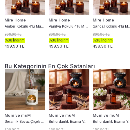
Mire Home
Mire Home
Mire Home
i
Amber Kokulu 4'lü Mum ve Ortam Kokusu Seti 100 ml
Vanilya Kokulu 4'lü Mum ve Ortam Kokusu Seti 100 ml
Sandal Kokulu 4'lü Mum ve O
800,00 TL
800,00 TL
800,00 TL
%38 İndirim
%38 İndirim
%38 İndirim
499,90 TL
499,90 TL
499,90 TL
Bu Kategorinin En Çok Satanları
Mum ve muM
Mum ve muM
Mum ve muM
Buhurdanlık
Seramik Beyaz Çiçek Model Buhurdanlık
Buhurdanlık Esansı Vanilya 10 cc
Buhurdanlık Es
300,00 TL
150,00 TL
150,00 TL