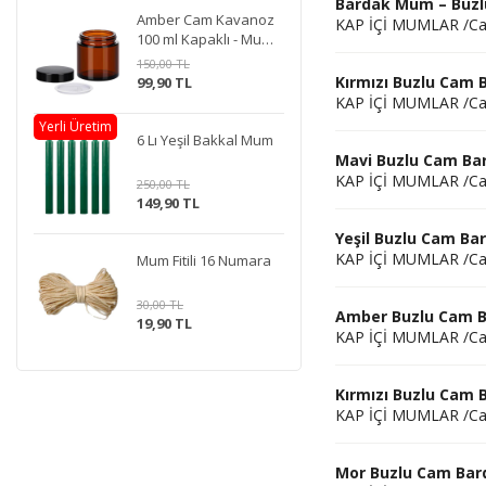
Bardak Mum – Buzl
Amber Cam Kavanoz
KAP İÇİ MUMLAR /C
100 ml Kapaklı - Mum
Doldurmaya Uygun
150,00 TL
Kırmızı Buzlu Cam 
99,90 TL
KAP İÇİ MUMLAR /C
Yerli Üretim
6 Lı Yeşil Bakkal Mum
Mavi Buzlu Cam Ba
KAP İÇİ MUMLAR /C
250,00 TL
149,90 TL
Yeşil Buzlu Cam Ba
KAP İÇİ MUMLAR /C
Mum Fitili 16 Numara
30,00 TL
Amber Buzlu Cam B
19,90 TL
KAP İÇİ MUMLAR /C
Kırmızı Buzlu Cam 
KAP İÇİ MUMLAR /C
Mor Buzlu Cam Bar