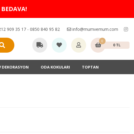
O BEDAVA!
12 909 35 17 - 0850 840 95 82
info@mumvemum.com
0
0 TL
V DEKORASYON
ODA KOKULARI
TOPTAN