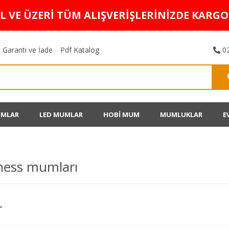
TL VE ÜZERİ TÜM ALIŞVERİŞLERİNİZDE KARG
Garanti ve İade
Pdf Katalog
02
UMLAR
LED MUMLAR
HOBİ MUM
MUMLUKLAR
E
ness mumları
r