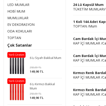
LED MUMLAR
24 Lü Kapsül Mum
TÜKETİM MUMLARI/T
HOBİ MUM
MUMLUKLAR
1 Koli 144 Adet Ka
EV DEKORASYON
TOPTAN /Mum
ODA KOKULARI
TOPTAN
Cam Bardak İçi Mu
KAP İÇİ MUMLAR /C
Çok Satanlar
Yerli Üretim
Cam Bardak İçi Mu
6 Lı Siyah Bakkal Mum
KAP İÇİ MUMLAR /C
250,00 TL
149,90 TL
Kırmızı Renk Barda
KAP İÇİ MUMLAR /C
Yerli Üretim
6 Lı Kırmızı Bakkal
Mum
Kırmızı Renk Barda
250,00 TL
KAP İÇİ MUMLAR /C
149,90 TL