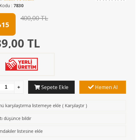
Kodu :
7830
400,00 TL
15
9,00 TL
Sepete Ekle
Hemen Al
ü karşılaştırma listemeye ekle
(
Karşılaştır
)
tı düşünce bildir
mdakiler listesine ekle