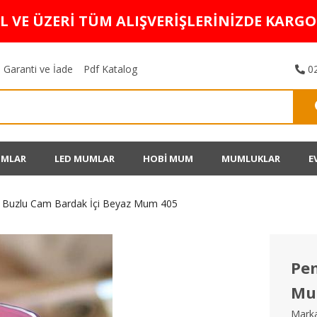
TL VE ÜZERİ TÜM ALIŞVERİŞLERİNİZDE KARG
Garanti ve İade
Pdf Katalog
02
UMLAR
LED MUMLAR
HOBİ MUM
MUMLUKLAR
E
Buzlu Cam Bardak İçi Beyaz Mum 405
Pem
Mu
Marka