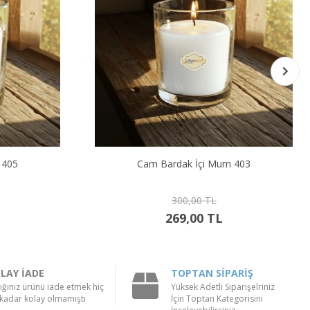
k İçi Mum 403
Kırmızı Renk Bardak İçi Mum 40
,00 TL
300,00 TL
,00 TL
269,00 TL
LAY İADE
TOPTAN SİPARİŞ
ığınız ürünü iade etmek hiç
Yüksek Adetli Siparişelriniz
kadar kolay olmamıştı
İçin Toptan Kategorisini