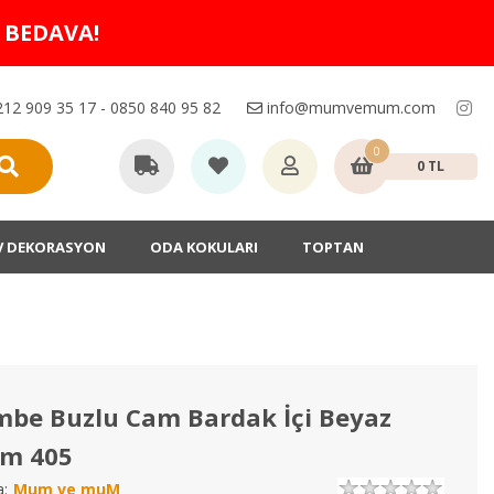
O BEDAVA!
12 909 35 17 - 0850 840 95 82
info@mumvemum.com
0
0 TL
V DEKORASYON
ODA KOKULARI
TOPTAN
be Buzlu Cam Bardak İçi Beyaz
m 405
:
Mum ve muM