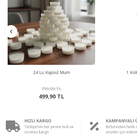
1 Koli 144 Adet Kapsül Mum
3.500,00 TL
2.799,90 TL
HIZLI KARGO
KAMPANYALI 
Türkiye’nin her yerine hızlı ve
Birbirinden farklı
ücretsiz kargo
ürünler için indirim