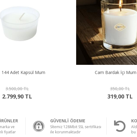
Cam Bardak İçi Mum 405
Cam Barda
350,00 TL
300
319,00 TL
269
ÜRÜNLER
GÜVENLİ ÖDEME
KO
 marka ve
Sİtemiz 128Mbit SSL sertifikası
Ald
li fiyatlar
ile korunmaktadır
bu 