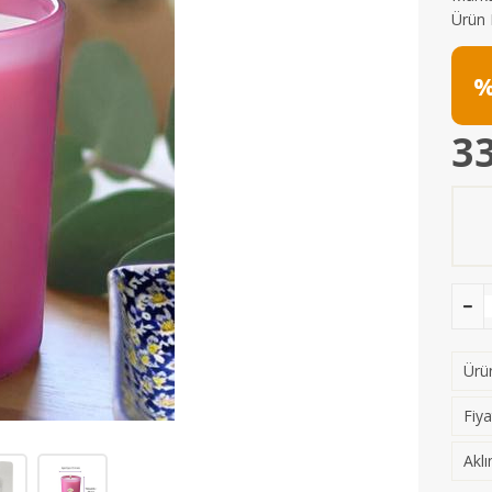
Ürün 
%
33
Ürün
Fiya
Aklı