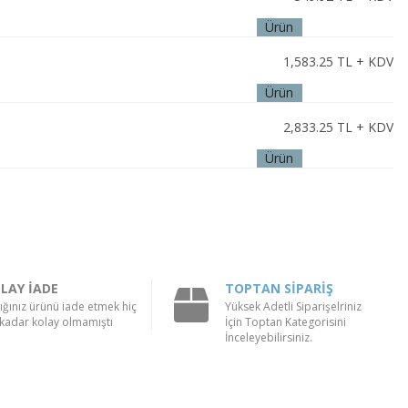
Ürün
İncele
1,583.25
TL + KDV
Ürün
İncele
2,833.25
TL + KDV
Ürün
İncele
LAY İADE
TOPTAN SİPARİŞ
ığınız ürünü iade etmek hiç
Yüksek Adetli Siparişelriniz
kadar kolay olmamıştı
İçin Toptan Kategorisini
İnceleyebilirsiniz.