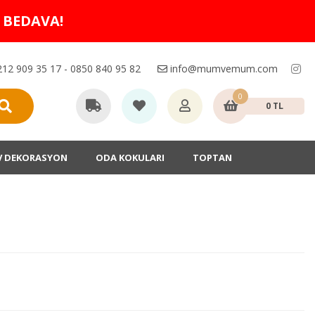
O BEDAVA!
12 909 35 17 - 0850 840 95 82
info@mumvemum.com
0
0 TL
V DEKORASYON
ODA KOKULARI
TOPTAN