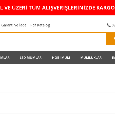
TL VE ÜZERİ TÜM ALIŞVERİŞLERİNİZDE KARG
Garanti ve İade
Pdf Katalog
02
UMLAR
LED MUMLAR
HOBİ MUM
MUMLUKLAR
E
r