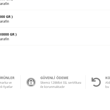
arafin
000 GR )
arafin
10000 GR )
arafin
ÜRÜNLER
GÜVENLİ ÖDEME
KO
 marka ve
Sİtemiz 128Mbit SSL sertifikası
Ald
li fiyatlar
ile korunmaktadır
bu 