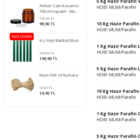
5 Kg Hazır Parafin 
Amber Cam Kavanoz
HOBİ MUM/Parafin
100 ml Kapaklı - Mum
Doldurmaya Uygun
150,00 TL
10 Kg Hazır Parafin
99,90 TL
HOBİ MUM/Parafin
Yerli Üretim
6 Lı Yeşil Bakkal Mum
1 Kg Hazır Parafin
HOBİ MUM/Parafin
250,00 TL
149,90 TL
5 Kg Hazır Parafin
HOBİ MUM/Parafin
Mum Fitili 16 Numara
30,00 TL
10 Kg Hazır Parafi
19,90 TL
HOBİ MUM/Parafin
1 Kg Hazır Parafin
HOBİ MUM/Parafin
5 Kg Hazır Parafin