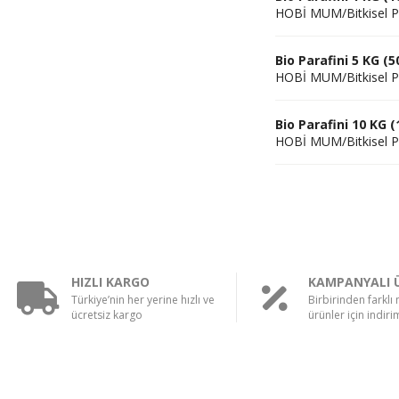
HOBİ MUM/Bitkisel P
Bio Parafini 5 KG (5
HOBİ MUM/Bitkisel P
Bio Parafini 10 KG (
HOBİ MUM/Bitkisel P
HIZLI KARGO
KAMPANYALI 
Türkiye’nin her yerine hızlı ve
Birbirinden farklı
ücretsiz kargo
ürünler için indirim