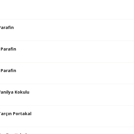
Parafin
 Parafin
 Parafin
Vanilya Kokulu
Tarçın Portakal