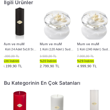
İlgili Ürünler
Mum ve muM
Mum ve muM
Mum ve muM
1 Koli 24 Adet 5x18 Siyah Silindir Kütük Mum
1 Koli (120 Adet ) Suda Yüzen Mum
1 Koli (240 Adet ) Suda 
5.000,00 TL
3.500,00 TL
7.000,00 TL
%36 İndirim
%20 İndirim
%29 İndirim
3.199,90 TL
2.799,90 TL
4.999,90 TL
Bu Kategorinin En Çok Satanları