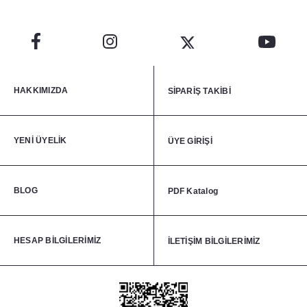
HAKKIMIZDA
SİPARİŞ TAKİBİ
YENİ ÜYELİK
ÜYE GİRİŞİ
BLOG
PDF Katalog
HESAP BİLGİLERİMİZ
İLETİŞİM BİLGİLERİMİZ