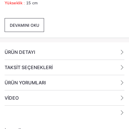
Yükseklik :
15 cm
Renk :
Beyaz
DEVAMINI OKU
Paket İçeriği :
1 Koli İçinde 24 Adet Mum Gönderilmektedir
Ek Bilgiler:
ÜRÜN DETAYI
Yanan bir mumun durumunu belirli aralıklarla kontrol edin.
Mumları yanıcı maddelerin yakınlarına koymayın.
TAKSİT SEÇENEKLERİ
ÜRÜN YORUMLARI
VİDEO