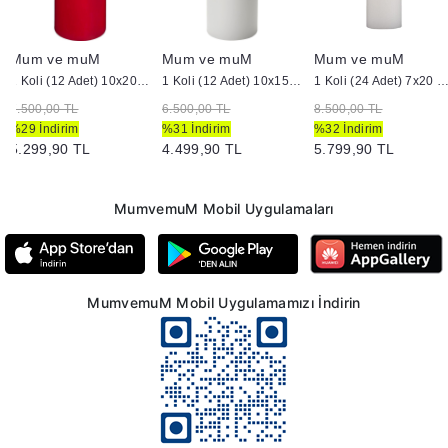
Mum ve muM
Mum ve muM
Mum ve muM
1 Koli (12 Adet) 10x20 Kırmızı Silindir Mum
1 Koli (12 Adet) 10x15 Beyaz Silindir Mum
1 Koli (24 Adet) 7x20 cm Silindir Mum B
7.500,00 TL
6.500,00 TL
8.500,00 TL
%29 İndirim
%31 İndirim
%32 İndirim
5.299,90 TL
4.499,90 TL
5.799,90 TL
MumvemuM Mobil Uygulamaları
MumvemuM Mobil Uygulamamızı İndirin