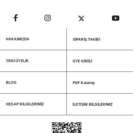
HAKKIMIZDA
SİPARİŞ TAKİBİ
YENİ ÜYELİK
ÜYE GİRİŞİ
BLOG
PDF Katalog
HESAP BİLGİLERİMİZ
İLETİŞİM BİLGİLERİMİZ