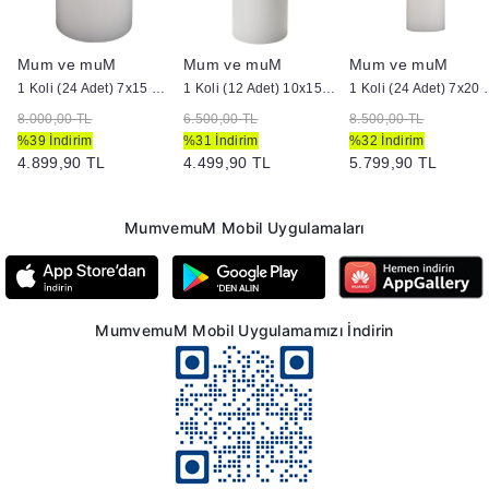
Mum ve muM
Mum ve muM
Mum ve muM
dir Mum
1 Koli (24 Adet) 7x15 cm Silindir Mum Beyaz
1 Koli (12 Adet) 10x15 Beyaz Silindir Mum
1 Koli (24 Adet) 
8.000,00 TL
6.500,00 TL
8.500,00 TL
%39 İndirim
%31 İndirim
%32 İndirim
4.899,90 TL
4.499,90 TL
5.799,90 TL
MumvemuM Mobil Uygulamaları
MumvemuM Mobil Uygulamamızı İndirin