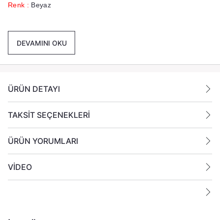
Renk :
Beyaz
Paket İçeriği :
24 Adet 6x10 cm Beyaz Sİlindir Mum
Gönderilmektedir.
DEVAMINI OKU
Ek Bilgiler:
Yanan bir mumun durumunu belirli aralıklarla kontrol edin.
ÜRÜN DETAYI
Mumları yanıcı maddelerin yakınlarına koymayın.
TAKSİT SEÇENEKLERİ
ÜRÜN YORUMLARI
VİDEO