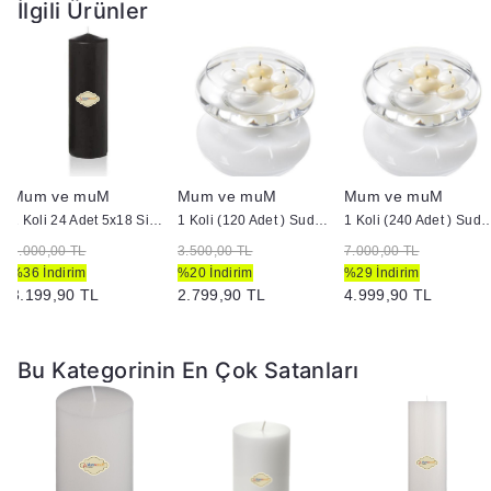
İlgili Ürünler
Mum ve muM
Mum ve muM
Mum ve muM
1 Koli 24 Adet 5x18 Siyah Silindir Kütük Mum
1 Koli (120 Adet ) Suda Yüzen Mum
1 Koli (240 Adet ) Suda 
5.000,00 TL
3.500,00 TL
7.000,00 TL
%36 İndirim
%20 İndirim
%29 İndirim
3.199,90 TL
2.799,90 TL
4.999,90 TL
Bu Kategorinin En Çok Satanları