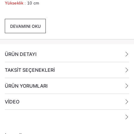
Yükseklik :
10 cm
Renk :
Beyaz
DEVAMINI OKU
Paket İçeriği :
1 Koli İçinde 24 Adet Mum
Gönderilmektedir
Ek Bilgiler:
ÜRÜN DETAYI
Yanan bir mumun durumunu belirli aralıklarla kontrol
edin.
TAKSİT SEÇENEKLERİ
Mumları yanıcı maddelerin yakınlarına koymayın.
ÜRÜN YORUMLARI
VİDEO