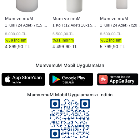
Mum ve muM
Mum ve muM
Mum ve muM
ilindir Mum
1 Koli (24 Adet) 7x15 cm Silindir Mum Beyaz
1 Koli (12 Adet) 10x15 Beyaz Silindir Mum
1 Koli (24 Adet) 
8.000,00 TL
6.500,00 TL
8.500,00 TL
%39 İndirim
%31 İndirim
%32 İndirim
4.899,90 TL
4.499,90 TL
5.799,90 TL
MumvemuM Mobil Uygulamaları
MumvemuM Mobil Uygulamamızı İndirin