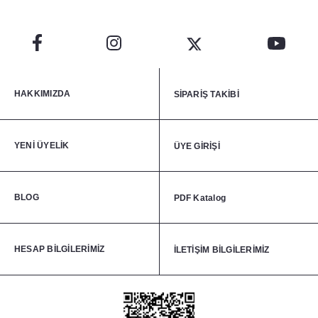
HAKKIMIZDA
SİPARİŞ TAKİBİ
YENİ ÜYELİK
ÜYE GİRİŞİ
BLOG
PDF Katalog
HESAP BİLGİLERİMİZ
İLETİŞİM BİLGİLERİMİZ