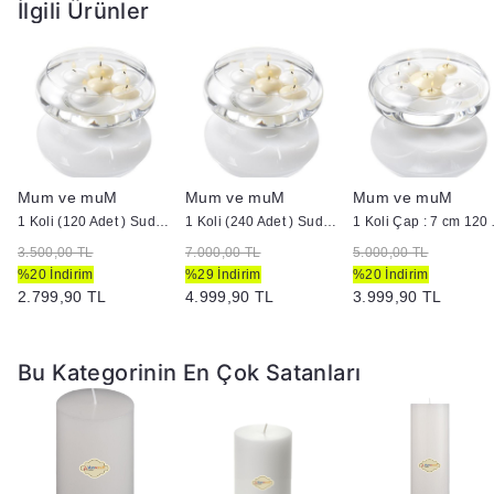
İlgili Ürünler
Mum ve muM
Mum ve muM
Mum ve muM
ütük Mum
1 Koli (120 Adet ) Suda Yüzen Mum
1 Koli (240 Adet ) Suda Yüzen Mum
1 Koli Çap :
3.500,00 TL
7.000,00 TL
5.000,00 TL
%20 İndirim
%29 İndirim
%20 İndirim
2.799,90 TL
4.999,90 TL
3.999,90 TL
Bu Kategorinin En Çok Satanları