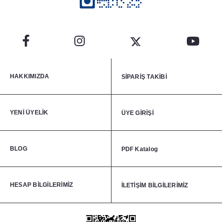
HAKKIMIZDA
SİPARİŞ TAKİBİ
YENİ ÜYELİK
ÜYE GİRİŞİ
BLOG
PDF Katalog
HESAP BİLGİLERİMİZ
İLETİŞİM BİLGİLERİMİZ