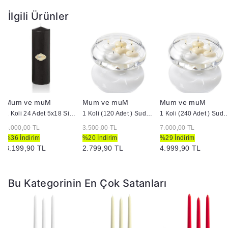
İlgili Ürünler
Ek Bilgiler:
Yanan bir mumun durumunu belirli aralıklarla kontrol edin.
Mumları yanıcı maddelerin yakınlarına koymayın.
Mum ve muM
Mum ve muM
Mum ve muM
1 Koli 24 Adet 5x18 Siyah Silindir Kütük Mum
1 Koli (120 Adet ) Suda Yüzen Mum
1 Koli (240 Adet ) Suda 
5.000,00 TL
3.500,00 TL
7.000,00 TL
%36 İndirim
%20 İndirim
%29 İndirim
3.199,90 TL
2.799,90 TL
4.999,90 TL
Bu Kategorinin En Çok Satanları