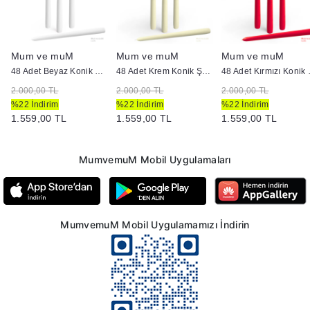
Mum ve muM
Mum ve muM
Mum ve muM
dan Mum
48 Adet Beyaz Konik Şamdan Mum
48 Adet Krem Konik Şamdan Mum
48 Adet
2.000,00 TL
2.000,00 TL
2.000,00 TL
%22 İndirim
%22 İndirim
%22 İndirim
1.559,00 TL
1.559,00 TL
1.559,00 TL
MumvemuM Mobil Uygulamaları
MumvemuM Mobil Uygulamamızı İndirin