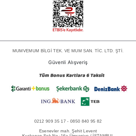
MUMVEMUM BİLGİ TEK. VE MUM SAN. TİC. LTD. ŞTİ.
Güvenli Alışveriş
0212 909 35 17 - 0850 840 95 82
Esenevler mah. Şehit Levent
Kuşkapan Sok No :16a Ümraniye / İSTANBUL